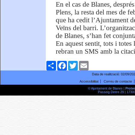
En el cas de Blanes, després
Plens, la resta del mes de fe
que ha cedit l’Ajuntament d
Veïns del barri. L’organitza
de Blanes, s’han fet conjunta
En aquest sentit, tots i totes
rebran un SMS amb la citaci
Comparteix
Facebook
Twitter
Email
Data de realització:
02/09/20
Accessibilitat
Correu de contacte
© Ajuntament de Blanes |
Prote
Passeig Dintre 29 | 17300