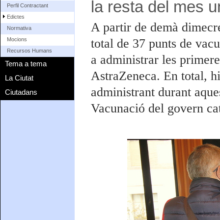
la resta del mes u
Perfil Contractant
Edictes
A partir de demà dimecre
Normativa
total de 37 punts de vac
Mocions
Recursos Humans
a administrar les prime
Tema a tema
AstraZeneca. En total, hi
La Ciutat
administrant durant aques
Ciutadans
Vacunació del govern cat