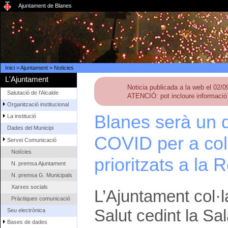
Ajuntament de Blanes
Inici
>
Ajuntament
>
Noticies
L'Ajuntament
Noticia publicada a la web el 02/
Salutació de l'Alcalde
ATENCIÓ: pot incloure informació 
Organització institucional
Blanes serà un 
La institució
Dades del Municipi
COVID per a col·
Servei Comunicació
Notícies
prioritzats a la 
N. premsa Ajuntament
N. premsa G. Municipals
Xarxes socials
L’Ajuntament col·
Pràctiques comunicació
Salut cedint la Sa
Seu electrònica
Bases de dades