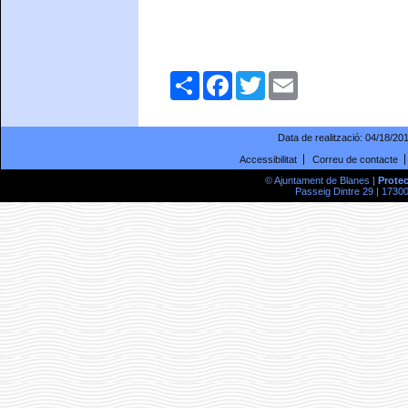
Comparteix
Facebook
Twitter
Email
Data de realització:
04/18/20
Accessibilitat
Correu de contacte
© Ajuntament de Blanes |
Prote
Passeig Dintre 29 | 17300