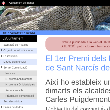
Ajuntament de Blanes
Inici
>
Ajuntament
>
Noticies
L'Ajuntament
Noticia publicada a la web el 04/
Salutació de l'Alcalde
ATENCIÓ: pot incloure informació 
Organització institucional
El 1er Premi dels
La institució
Dades del Municipi
de Sant Narcís de
Servei Comunicació
Notícies
N. premsa Ajuntament
Així ho estableix 
N. premsa G. Municipals
dimarts els alcalde
Xarxes socials
Pràctiques comunicació
Carles Puigdemont
Seu electrònica
Bases de dades
L’objectiu del conveni és 