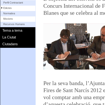
Perfil Contractant
Concurs Internacional de F
Edictes
Blanes que se celebra al mes
Normativa
Mocions
Recursos Humans
Tema a tema
La Ciutat
Ciutadans
Per la seva banda, l’Ajunt
Fires de Sant Narcís 2012 e
vol comptar amb una empres
d’aquesta celebració, que ta