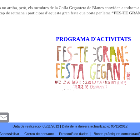
 no arriba, però, els membres de la Colla Gegantera de Blanes conviden a tothom a a
ap de setmana i participar d’aquesta gran festa que porta per lema
“FES-TE GRAN
PROGRAMA D'ACTIVITATS
k
witter
Email
Data de realització:
05/11/2012
| Data de la darrera actualització:
05/11/2012
Accessibilitat
Correu de contacte
Protecció de dades
Bones pràctiques comunicaci