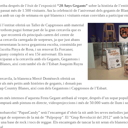
rriba després de l’èxit de l’exposició
“20 Anys Gegants”
sobre la història de l’entit
 passat més de 1.500 visitants. Ara la celebració de l’aniversari dels gegants de Blane
a amb un cap de setmana en què blanencs i visitants estan convidats a participar en
í l’entitat oferirà un Taller de Capgrossos amb material
 tothom pugui formar part de la gran cercavila que es
 i que recorrerà els principals carrers del centre de
a cercavila carregada de sorpreses, ja que just abans
 presentaran la nova gegantona escolta, construïda per
scolta Pinya de Rosa, i un renovat Es Forcaner,
uany compleix el seu 15è aniversari. Els nous
iciparan a la cercavila amb els Gegants, Gegantons i
Blanes, així com també els de l’Esbart Joaquim Ruyra
cercavila, la blanenca Mercè Domènech oferirà un
 als més petits amb històries de gegants, i donarà pas
Grup Country Blanes, així com dels Gegantons i Capgrossos de l’Esbart.
s més intensos d’aquesta Festa Gegant arribarà al vespre, després d’un sopar popula
omptarà amb pintura en directe, videoprojeccions i més de 50.000 watts de llum i so
nobarcelní “PapasCandy” serà l’encarregat d’obrir la nit amb les seves melodies jam
regat de sorpreses de la mà de “Pulpopop”. El “Grup Revolució del 2012” amb la ban
 una base de rock i tocs de reggae. Els encarregats de tancar la nit seran els blane
al.