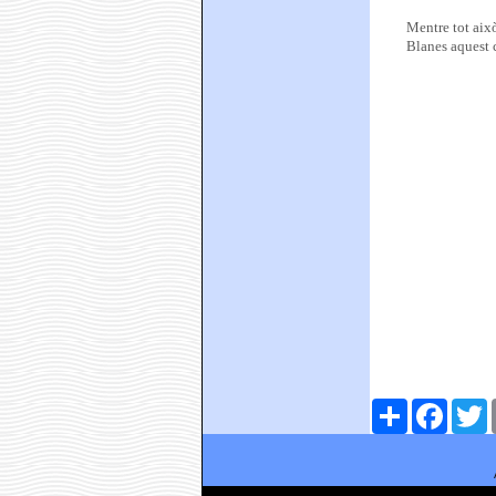
Mentre tot això
Blanes aquest c
Comparteix
Faceboo
T