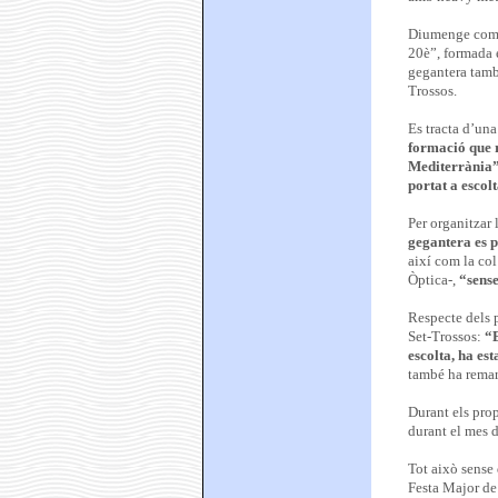
Diumenge comen
20è”, formada e
gegantera també
Trossos.
Es tracta d’un
formació que re
Mediterrània
portat a escol
Per organitzar 
gegantera es p
així com la co
Òptica-,
“sense
Respecte dels p
Set-Trossos:
“E
escolta, ha es
també ha remarc
Durant els pro
durant el mes d’
Tot això sense 
Festa Major de