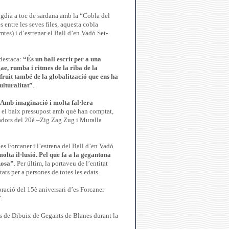
igdia a toc de sardana amb la “Cobla del
entre les seves files, aquesta cobla
tes) i d’estrenar el Ball d’en Vadó Set-
destaca:
“És un ball escrit per a una
gae, rumba i ritmes de la riba de la
 fruit també de la globalització que ens ha
ulturalitat”
.
Amb imaginació i molta fal·lera
a el baix pressupost amb què han comptat,
nadors del 20è –Zig Zag Zug i Muralla
’es Forcaner i l’estrena del Ball d’en Vadó
olta il·lusió. Pel que fa a la gegantona
Rosa”
. Per últim, la portaveu de l’entitat
ats per a persones de totes les edats.
ració del 15è aniversari d’es Forcaner
.
urs de Dibuix de Gegants de Blanes durant la