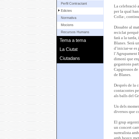
Perfil Contractant
La celebració a
Edictes
per la qual han
Colla-, continu
Normativa
Mocions
Dissabte al mat
Recursos Humans
reciclat perquè
farà a la tarda,
Tema a tema
Blanes. Serà un
d’iniciar-se es
La Ciutat
l’Agrupament E
Ciutadans
dimoni que eng
gegantons part
Capgrossos de 
de Blanes.
Després de la 
contacontes per
als balls del 
Un dels moment
diversos que c
El grup argenti
un concert car
surrealista amb
amb heavy met