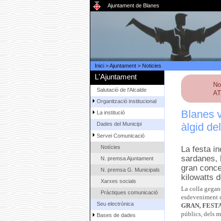
Ajuntament de Blanes
Inici
>
Ajuntament
>
Noticies
L'Ajuntament
No
Salutació de l'Alcalde
AT
Organització institucional
Blanes v
La institució
àlgid de
Dades del Municipi
Servei Comunicació
Notícies
La festa in
sardanes, 
N. premsa Ajuntament
gran conce
N. premsa G. Municipals
kilowatts d
Xarxes socials
La colla gegan
Pràctiques comunicació
esdeveniment qu
Seu electrònica
GRAN, FEST
públics, dels m
Bases de dades