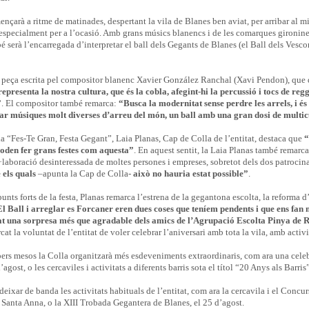
çarà a ritme de matinades, despertant la vila de Blanes ben aviat, per arribar al m
specialment per a l’ocasió. Amb grans músics blanencs i de les comarques gironines 
 serà l’encarregada d’interpretar el ball dels Gegants de Blanes (el Ball dels Vescom
a peça escrita pel compositor blanenc Xavier González Ranchal (Xavi Pendon), que 
presenta la nostra cultura, que és la cobla, afegint-hi la percussió i tocs de reg
”
. El compositor també remarca:
“Busca la modernitat sense perdre les arrels, i és
tar músiques molt diverses d’arreu del món, un ball amb una gran dosi de multic
la “Fes-Te Gran, Festa Gegant”, Laia Planas, Cap de Colla de l’entitat, destaca que
“
oden fer grans festes com aquesta”
. En aquest sentit, la Laia Planas també remarc
l·laboració desinteressada de moltes persones i empreses, sobretot dels dos patroci
 els quals
–apunta la Cap de Colla-
això no hauria estat possible”
.
unts forts de la festa, Planas remarca l’estrena de la gegantona escolta, la reforma d
l Ball i arreglar es Forcaner eren dues coses que teníem pendents i que ens fan m
tat una sorpresa més que agradable dels amics de l’Agrupació Escolta Pinya de 
at la voluntat de l’entitat de voler celebrar l’aniversari amb tota la vila, amb activit
pers mesos la Colla organitzarà més esdeveniments extraordinaris, com ara una celeb
agost, o les cercaviles i activitats a diferents barris sota el títol “20 Anys als Barris”
deixar de banda les activitats habituals de l’entitat, com ara la cercavila i el Conc
 Santa Anna, o la XIII Trobada Gegantera de Blanes, el 25 d’agost.