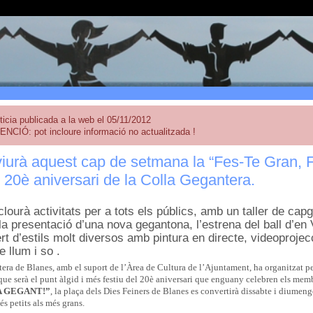
ticia publicada a la web el 05/11/2012
ENCIÓ: pot incloure informació no actualitzada !
iurà aquest cap de setmana la “Fes-Te Gran, F
l 20è aniversari de la Colla Gegantera.
clourà activitats per a tots els públics, amb un taller de cap
la presentació d’una nova gegantona, l’estrena del ball d’en 
rt d’estils molt diversos amb pintura en directe, videoproje
e llum i so .
tera de Blanes, amb el suport de l’Àrea de Cultura de l’Ajuntament, ha organitzat p
e serà el punt àlgid i més festiu del 20è aniversari que enguany celebren els membr
A GEGANT!”
, la plaça dels Dies Feiners de Blanes es convertirà dissabte i diumenge
és petits als més grans.