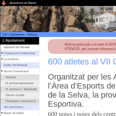
Ajuntament de Blanes
Inici
>
Ajuntament
>
Noticies
L'Ajuntament
Noticia publicada a la web el 05/
Salutació de l'Alcalde
ATENCIÓ: pot incloure informació 
Organització institucional
600 atletes al VII
La institució
Dades del Municipi
Servei Comunicació
Organitzat per les
Notícies
l’Àrea d’Esports de
N. premsa Ajuntament
N. premsa G. Municipals
de la Selva, la prov
Xarxes socials
Pràctiques comunicació
Esportiva.
Seu electrònica
600 noies i noies dels cent
Bases de dades