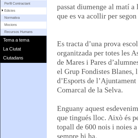
Perfil Contractant
passat diumenge al matí a l
Edictes
que es va acollir per segon
Normativa
Mocions
Recursos Humans
Tema a tema
Es tracta d’una prova escol
La Ciutat
organitzada per totes les A
Ciutadans
de Mares i Pares d’alumnes
el Grup Fondistes Blanes, 
d’Esports de l’Ajuntament 
Comarcal de la Selva.
Enguany aquest esdevenimen
que tingués lloc. Això és p
topall de 600 nois i noies a
sempre hi ha.