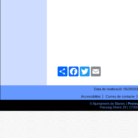
Comparteix
Facebook
Twitter
Email
Data de realització:
05/29/20
Accessibilitat
Correu de contacte
© Ajuntament de Blanes |
Prote
Passeig Dintre 29 | 17300