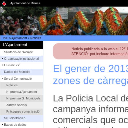
Ajuntament de Blanes
Inici
>
Ajuntament
>
Noticies
L'Ajuntament
Noticia publicada a la web el 12/
Salutació de l'Alcalde
ATENCIÓ: pot incloure informació 
Organització institucional
El gener de 2013
La institució
Dades del Municipi
zones de càrreg
Servei Comunicació
Notícies
N. premsa Ajuntament
La Policia Local 
N. premsa G. Municipals
Xarxes socials
campanya informat
Pràctiques comunicació
comercials que oc
Seu electrònica
Bases de dades