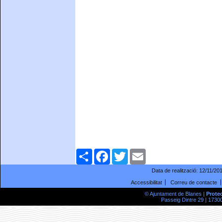
Comparteix
Facebook
Twitter
Email
Data de realització:
12/11/20
Accessibilitat
Correu de contacte
© Ajuntament de Blanes |
Prote
Passeig Dintre 29 | 17300