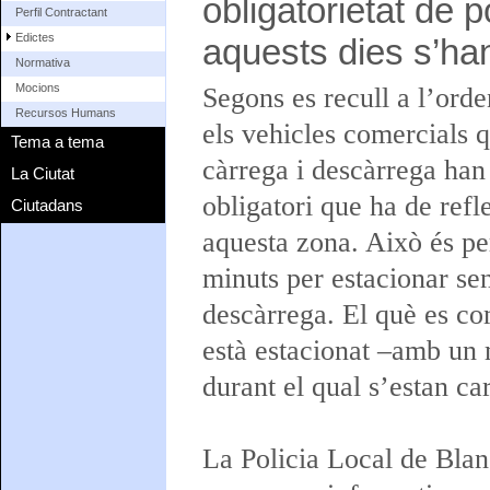
obligatorietat de 
Perfil Contractant
Edictes
aquests dies s’han
Normativa
Mocions
Segons es recull a l’ord
Recursos Humans
els vehicles comercials 
Tema a tema
càrrega i descàrrega han 
La Ciutat
obligatori que ha de refl
Ciutadans
aquesta zona. Això és p
minuts per estacionar sen
descàrrega. El què es co
està estacionat –amb un
durant el qual s’estan c
La Policia Local de Blan