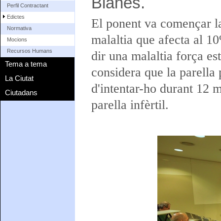
Blanes.
Perfil Contractant
Edictes
El ponent va començar la 
Normativa
malaltia que afecta al 10
Mocions
Recursos Humans
dir una malaltia força es
Tema a tema
considera que la parella 
La Ciutat
d'intentar-ho durant 12 
Ciutadans
parella infèrtil.