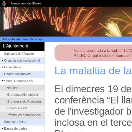
Ajuntament de Blanes
Inici
>
Ajuntament
>
Noticies
L'Ajuntament
Noticia publicada a la web el 12/
Salutació de l'Alcalde
ATENCIÓ: pot incloure informació 
Organització institucional
La malaltia de la
La institució
Dades del Municipi
Servei Comunicació
El dimecres 19 de 
Notícies
N. premsa Ajuntament
conferència “El lla
N. premsa G. Municipals
de l'investigador 
Xarxes socials
Pràctiques comunicació
inclosa en el terc
Seu electrònica
Bases de dades