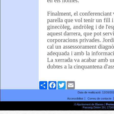
en els homes.
Finalment, el conferenciant v
parella que vol tenir un fill
ginecòleg, andròleg i de l'esp
aquest darrera, que pot servi
corporacions privades. Jordi
cal un assessorament diagnòs
adequada i amb la informaci
La xerrada va acabar amb un
dubtes a la cinquantena d'as
Comparteix
Facebook
Twitter
Email
Data de realització:
12/20/20
Accessibilitat
Correu de contacte
© Ajuntament de Blanes |
Prote
Passeig Dintre 29 | 17300