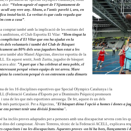
a ahir:
“Volem agrair el suport de l’Ajuntament de
acull any rere any. Abans, a l’antic paveló i, ara, en
ica instal·lació. La veritat és que cada vegada que
tim com a casa”
.
a comptat també amb la implicació de les entitats del
ls
amfitrions, el Club Esportiu El Vilar:
“Hem tingut la
a complicitat d'El Vilar que ens ha ajudat en la
vés dels voluntaris i també del Club de Bàsquet
icament un 80% dels seus jugadors han estat a les
cava també ahir Manel Algeciras,
director esportiu de la
L. En aquest sentit, Jordi Zurita, jugador de bàsquet
tacava ahir:
”A part que s'ha celebrat al meu poble, el
nteressant perquè vénen equips de tot arreu. Mare
pista la coneixem perquè és on entrenem cada dimarts
na de les 16 disciplines esportives que Special Olympics Catalunya i la
L (Federació Catalana d'Esports per a Disminuïts Psíquics) promouen
y i una de les que més esportistes arrossega. De fet, aquest és un dels
 més participació. Per a Algeciras,
"El bàsquet dóna l'opció a homes i dones a juga
ue ens permet tenir una divisió femenina".
é ha inclòs proves adaptades per a persones amb una discapacitat severa com les qu
at dins del campionat. Álvaro Terreros, tècnic de la Federació ACELL, explicava re
ves capacitats i no les discapacitats. Aquestes proves -on hi ha bots, llançaments i 