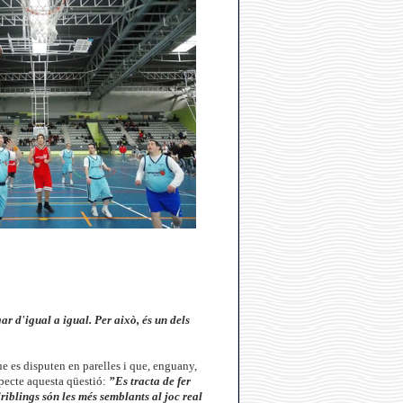
r d'igual a igual. Per això, és un dels
e es disputen en parelles i que, enguany,
specte aquesta qüestió:
”Es tracta de fer
driblings són les més semblants al joc real