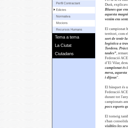
Perfil Contractant
Durà, explicav
Blanes que ens 
Edictes
aquesta magníf
Normativa
venim ens sen
Mocions
El campionat h
Recursos Humans
territori, com e
Tema a tema
sort de tenir l
logística a tra
La Ciutat
Tordera. Pràct
Ciutadans
taules”
, remar
Federació ACEL
d’El Vilar, des
campionat és i
meva, aquesta 
i dijous
”.
El bàsquet és u
Federació ACEL
durant tot l'an
campionats amb
pocs esports q
El torneig tamb
s'han consolid
visibles les se