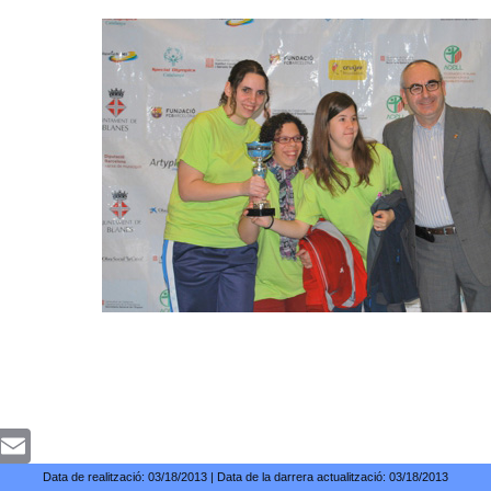
k
witter
Email
Data de realització:
03/18/2013
| Data de la darrera actualització:
03/18/2013