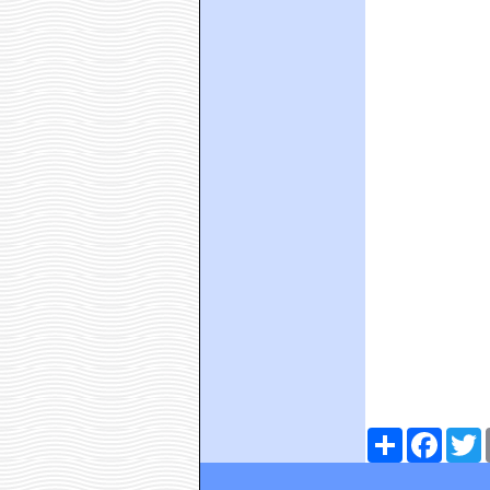
Comparteix
Faceboo
T