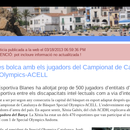
ticia publicada a la web el 03/18/2013 06:59:36 PM
ENCIÓ: pot incloure informació no actualitzada !
es bolca amb els jugadors del Campionat de C
 Olympics-ACELL
sportiva Blanes ha allotjat prop de 500 jugadors d’entitats d
portiva entre els discapacitats intel·lectuals com a via d’int
at a ser per segon any consecutiu la capital del bàsquet en esport adaptat després 
 Campionat de Catalunya de Bàsquet Special Olympics-ACELL. L’esdeveniment espor
dores d’arreu del país. En aquest sentit, Xènia Galtés, del club ACIDH, explicava ah
ugadora del Barça
. La Xènia ha estat un dels 470 esportistes que van participar al t
í com 1 de Special Olympics Andorra.
da, el president de Special Olympics Catalunya, Jordi