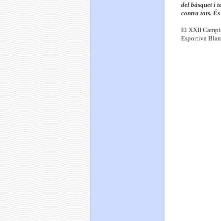
del bàsquet i t
contra tots. És
El XXII Campio
Esportiva Blane