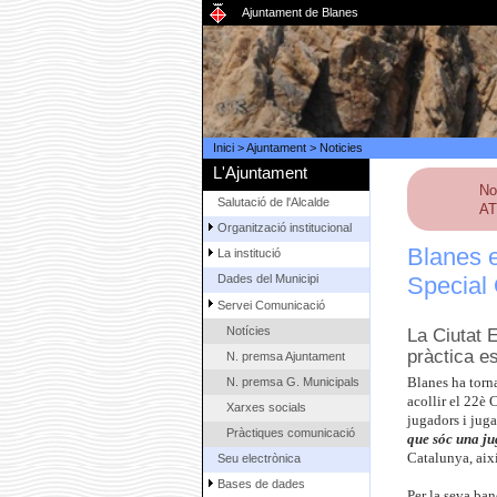
Ajuntament de Blanes
Inici
>
Ajuntament
>
Noticies
L'Ajuntament
No
Salutació de l'Alcalde
AT
Organització institucional
Blanes 
La institució
Special
Dades del Municipi
Servei Comunicació
Notícies
La Ciutat E
pràctica es
N. premsa Ajuntament
N. premsa G. Municipals
Blanes ha torn
acollir el 22è
Xarxes socials
jugadors i juga
Pràctiques comunicació
que sóc una j
Catalunya, aix
Seu electrònica
Bases de dades
Per la seva ban