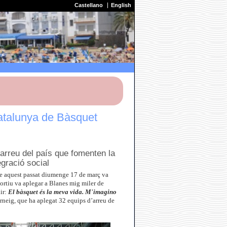
Castellano
English
atalunya de Bàsquet
’arreu del país que fomenten la
egració social
que aquest passat diumenge 17 de març va
tiu va aplegar a Blanes mig miler de
ir:
El bàsquet és la meva vida. M'imagino
orneig, que ha aplegat 32 equips d’arreu de