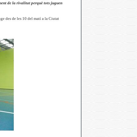
nent de la rivalitat perquè tots juguen
 des de les 10 del matí a la Ciutat