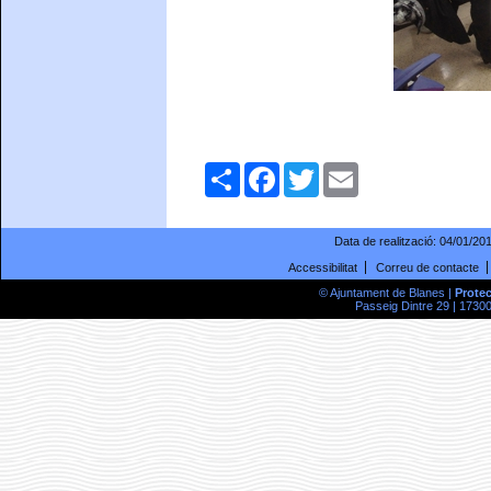
Comparteix
Facebook
Twitter
Email
Data de realització:
04/01/20
Accessibilitat
Correu de contacte
© Ajuntament de Blanes |
Prote
Passeig Dintre 29 | 17300