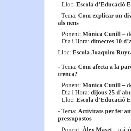
Lloc:
Escola d’Educació Es
-
Tema:
Com explicar un divor
als nens
Ponent:
Mònica Cunill
– d
Dia i Hora:
dimecres 10 d’a
Lloc:
Escola Joaquim Ruyr
-
Tema:
Com afecta a la pare
trenca?
Ponent:
Mònica Cunill
– d
Dia i Hora:
dijous 25 d’abri
Lloc:
Escola d’Educació Es
-
Tema:
Activitats per fer am
pressupostos
Ponent:
Àlex Maset
– psicò