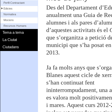
Perfil Contractant
Des del Departament d’Edu
Edictes
anualment una Guia de Rec
Normativa
Mocions
alumnes i als pares d’alum
Recursos Humans
d’aquestes activitats és el
C
Tema a tema
que s’organitza a petició d
La Ciutat
municipi que s’ha posat en
Ciutadans
2013.
Ja fa molts anys que s’orga
Blanes aquest cicle de xer
s’han continuat fent
ininterrompudament, una ac
es valora molt positivamen
i mares. Aquest curs 2012-