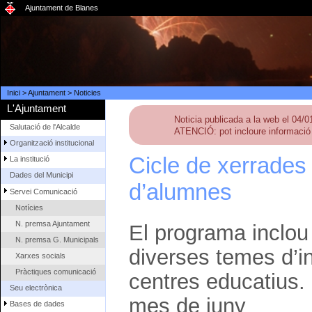
Ajuntament de Blanes
Inici
>
Ajuntament
>
Noticies
L'Ajuntament
Noticia publicada a la web el 04/
Salutació de l'Alcalde
ATENCIÓ: pot incloure informació 
Organització institucional
Cicle de xerrades
La institució
Dades del Municipi
d’alumnes
Servei Comunicació
Notícies
N. premsa Ajuntament
El programa inclou
N. premsa G. Municipals
diverses temes d’i
Xarxes socials
Pràctiques comunicació
centres educatius. E
Seu electrònica
mes de juny
Bases de dades