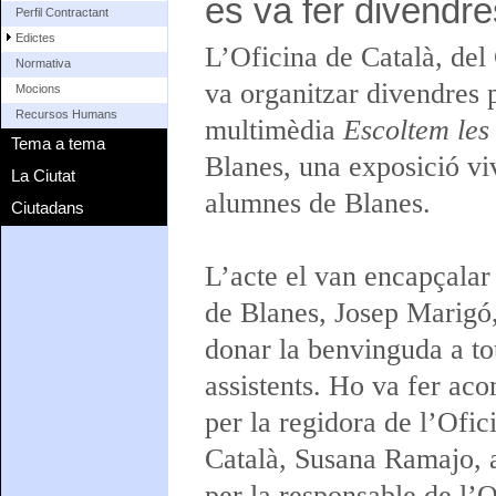
es va fer divendre
Perfil Contractant
Edictes
L’Oficina de Català, del
Normativa
va organitzar divendres 
Mocions
Recursos Humans
multimèdia
Escoltem les
Tema a tema
Blanes, una exposició viv
La Ciutat
alumnes de Blanes.
Ciutadans
L’acte el van encapçalar 
de Blanes, Josep Marigó
donar la benvinguda a tot
assistents. Ho va fer ac
per la regidora de l’Ofic
Català, Susana Ramajo, 
per la responsable de l’O