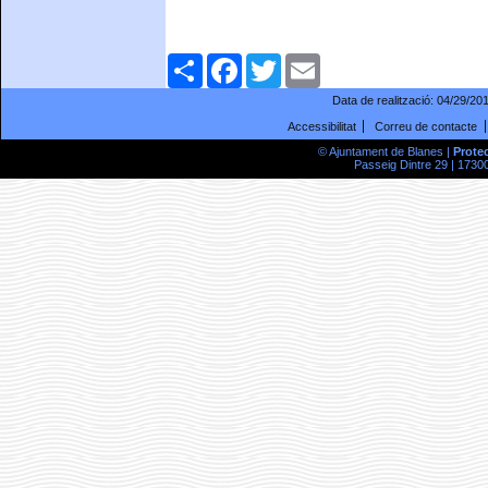
Comparteix
Facebook
Twitter
Email
Data de realització:
04/29/20
Accessibilitat
Correu de contacte
© Ajuntament de Blanes |
Prote
Passeig Dintre 29 | 17300