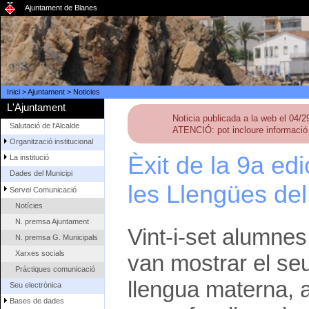
Ajuntament de Blanes
Inici
>
Ajuntament
>
Noticies
L'Ajuntament
Noticia publicada a la web el 04/
Salutació de l'Alcalde
ATENCIÓ: pot incloure informació 
Organització institucional
Èxit de la 9a ed
La institució
Dades del Municipi
les Llengües de
Servei Comunicació
Notícies
N. premsa Ajuntament
Vint-i-set alumnes
N. premsa G. Municipals
Xarxes socials
van mostrar el seu
Pràctiques comunicació
llengua materna, 
Seu electrònica
Bases de dades