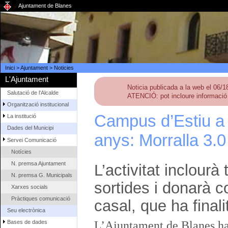
Ajuntament de Blanes
Inici
>
Ajuntament
>
Noticies
L'Ajuntament
Noticia publicada a la web el 06/
Salutació de l'Alcalde
ATENCIÓ: pot incloure informació 
Organització institucional
Campus d’Estiu a 
La institució
Dades del Municipi
anys: Morralla 3.0
Servei Comunicació
Notícies
N. premsa Ajuntament
L’activitat inclourà 
N. premsa G. Municipals
sortides i donarà c
Xarxes socials
Pràctiques comunicació
casal, que ha final
Seu electrònica
Bases de dades
L’Ajuntament de Blanes ha 