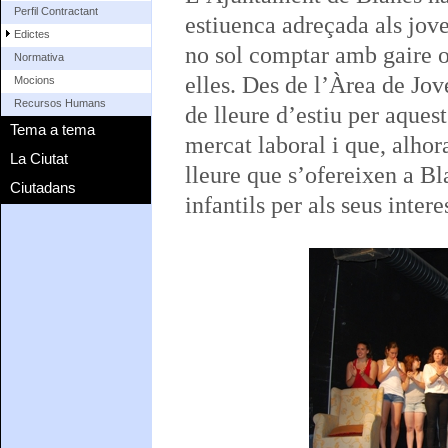
Perfil Contractant
estiuenca adreçada als jove
Edictes
no sol comptar amb gaire of
Normativa
elles. Des de l’Àrea de Jove
Mocions
Recursos Humans
de lleure d’estiu per aques
Tema a tema
mercat laboral i que, alhor
La Ciutat
lleure que s’ofereixen a Bl
Ciutadans
infantils per als seus intere