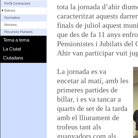
Perfil Contractant
tota la jornada d’ahir diu
Edictes
caracteritzat aquests darrer
Normativa
finals de juliol aquest muni
Mocions
Recursos Humans
que des de fa 11 anys enfro
Tema a tema
Pensionistes i Jubilats del
La Ciutat
Ahir van participar vuit ju
Ciutadans
La jornada es va
encetar al matí, amb les
primeres partides de
billar, i es va tancar a
quarts de set de la tarda
amb el lliurament de
trofeus tant als
guanyadors com als