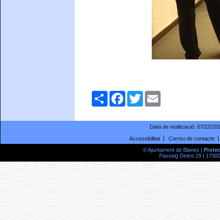
Comparteix
Facebook
Twitter
Email
Data de realització:
07/22/20
Accessibilitat
Correu de contacte
© Ajuntament de Blanes |
Prote
Passeig Dintre 29 | 17300