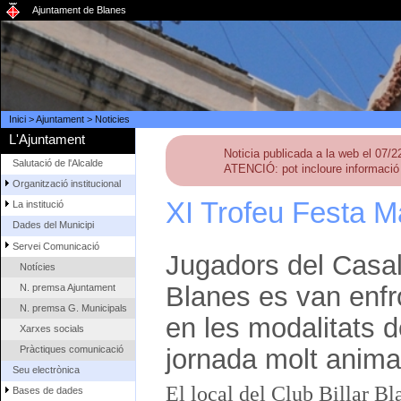
Ajuntament de Blanes
Inici
>
Ajuntament
>
Noticies
L'Ajuntament
Noticia publicada a la web el 07/
Salutació de l'Alcalde
ATENCIÓ: pot incloure informació 
Organització institucional
XI Trofeu Festa Ma
La institució
Dades del Municipi
Servei Comunicació
Jugadors del Casal 
Notícies
Blanes es van enfr
N. premsa Ajuntament
N. premsa G. Municipals
en les modalitats d
Xarxes socials
Pràctiques comunicació
jornada molt animad
Seu electrònica
El local del Club Billar Bla
Bases de dades