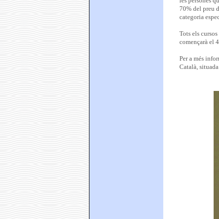
les persones q
70% del preu d
categoria espec
Tots els cursos
començarà el 4 
Per a més infor
Català, situada