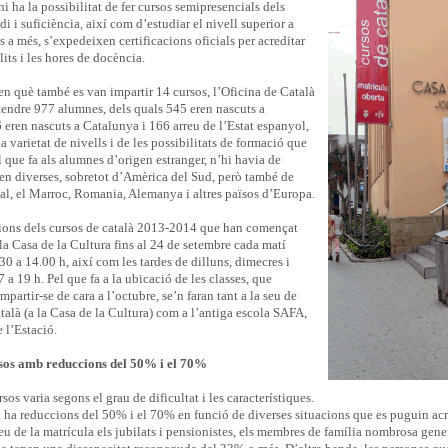
hi ha la possibilitat de fer cursos semipresencials dels
di i suficiència, així com d’estudiar el nivell superior a
s a més, s’expedeixen certificacions oficials per acreditar
lits i les hores de docència.
 en què també es van impartir 14 cursos, l’Oficina de Català
tendre 977 alumnes, dels quals 545 eren nascuts a
6 eren nascuts a Catalunya i 166 arreu de l’Estat espanyol,
a varietat de nivells i de les possibilitats de formació que
l que fa als alumnes d’origen estranger, n’hi havia de
ben diverses, sobretot d’Amèrica del Sud, però també de
l, el Marroc, Romania, Alemanya i altres països d’Europa.
ions dels cursos de català 2013-2014 que han començat
 la Casa de la Cultura fins al 24 de setembre cada matí
30 a 14.00 h, així com les tardes de dilluns, dimecres i
 a 19 h. Pel que fa a la ubicació de les classes, que
partir-se de cara a l’octubre, se’n faran tant a la seu de
talà (a la Casa de la Cultura) com a l’antiga escola SAFA,
e l’Estació.
rsos amb reduccions del 50% i el 70%
sos varia segons el grau de dificultat i les característiques.
 ha reduccions del 50% i el 70% en funció de diverses situacions que es puguin acre
u de la matrícula els jubilats i pensionistes, els membres de família nombrosa gene