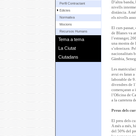
D’altra banda, 
Perfil Contractant
nivells interme
Edictes
distància. A mé
els nivells asso
Normativa
Mocions
El curs passat,
Recursos Humans
de Blanes va a
l’estranger, 26
Tema a tema
una mostra de l
La Ciutat
s’ofereixen. Pe
nacionalitats 
Ciutadans
Gàmbia, Senega
Les matriculac
avui es faran a
laborable de 9.
divendres de 17
començaran a im
l’Oficina de Ca
a la carretera d
Preus dels cu
El preu dels cur
A més a més, hi
del 50% del pre