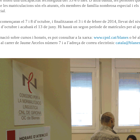
ue tenen una discapacitat reconeguda del 33% o més. D’altra banda, les persones qu
e les matriculacions són els aturats, els membres de família nombrosa especial i e
ial.
 començaran el 7 i 8 d’octubre, i finalitzaran el 3 i 4 de febrer de 2014, llevat del n
d’octubre i acabarà el 13 de juny. Hi haurà un segon període de matrícules per al q
mació sobre cursos i horaris, es pot consultar a la xarxa:
www.cpnl.cat/blanes
o bé a
 al carrer de Jaume Arcelos número 7 i a l’adreça de correu electrònic
catala@blanes