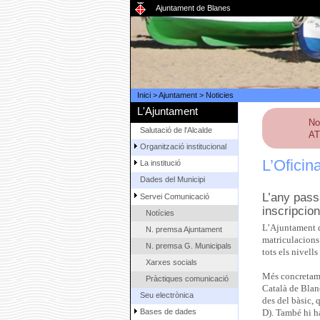
Ajuntament de Blanes
Inici
>
Ajuntament
>
Noticies
L'Ajuntament
No
Salutació de l'Alcalde
AT
Organització institucional
L’Oficin
La institució
Dades del Municipi
L’any pass
Servei Comunicació
inscripcio
Notícies
L’Ajuntament de
N. premsa Ajuntament
matriculacions 
N. premsa G. Municipals
tots els nivell
Xarxes socials
Més concretamen
Pràctiques comunicació
Català de Blane
Seu electrònica
des del bàsic, q
Bases de dades
D). També hi ha