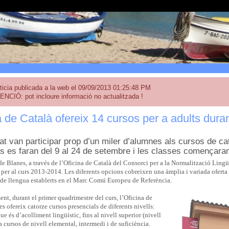
ticia publicada a la web el 09/09/2013 01:25:48 PM
ENCIÓ: pot incloure informació no actualitzada !
a de Català ofereix 14 cursos per a adults dura
at van participar prop d’un miler d’alumnes als cursos de ca
ns es faran del 9 al 24 de setembre i les classes començaran
 Blanes, a través de l’Oficina de Català del Consorci per a la Normalització Lingüís
per al curs 2013-2014. Les diferents opcions cobreixen una àmplia i variada oferta 
s de llengua establerts en el Marc Comú Europeu de Referència.
t, durant el primer quadrimestre del curs, l’Oficina de
s ofereix catorze cursos presencials de diferents nivells:
ue és d’acolliment lingüístic, fins al nivell superior (nivell
 cursos de nivell elemental, intermedi i de suficiència.