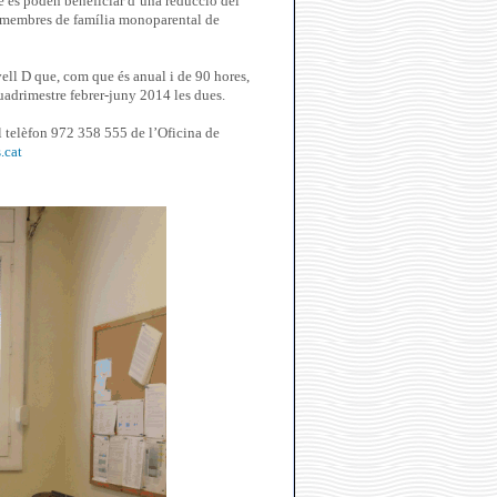
e es poden beneficiar d’una reducció del
ls membres de família monoparental de
ivell D que, com que és anual i de 90 hores,
uadrimestre febrer-juny 2014 les dues.
l telèfon 972 358 555 de l’Oficina de
.cat