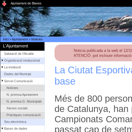
Ajuntament de Blanes
Inici
>
Ajuntament
>
Noticies
L'Ajuntament
Noticia publicada a la web el 12/
Salutació de l'Alcalde
ATENCIÓ: pot incloure informació 
Organització institucional
La Ciutat Esportiva
La institució
Dades del Municipi
base
Servei Comunicació
Notícies
N. premsa Ajuntament
Més de 800 persone
N. premsa G. Municipals
de Catalunya, han p
Xarxes socials
Pràctiques comunicació
Campionats Comarca
Seu electrònica
passat cap de set
Bases de dades