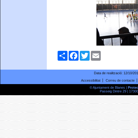
Comparteix
Facebook
Twitter
Email
Data de realització:
12/10/20
Accessibilitat
Correu de contacte
© Ajuntament de Blanes |
Prote
Passeig Dintre 29 | 17300