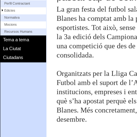
Perfil Contractant
La gran festa del futbol sal
Edictes
Blanes ha comptat amb la p
Normativa
Mocions
esportistes. Tot això, sens
Recursos Humans
la 3a edició dels Campiona
Tema a tema
una competició que des de 
La Ciutat
consolidada.
Ciutadans
Organitzats per la Lliga C
Futbol amb el suport de l’
institucions, empreses i ent
què s’ha apostat perquè els
Blanes. Més concretament, l
desembre.