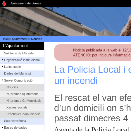
Ajuntament de Blanes
Inici
>
Ajuntament
>
Noticies
L'Ajuntament
Noticia publicada a la web el 12/
Salutació de l'Alcalde
ATENCIÓ: pot incloure informació 
Organització institucional
La Policia Local 
La institució
Dades del Municipi
un incendi
Servei Comunicació
Notícies
N. premsa Ajuntament
El rescat el van efe
N. premsa G. Municipals
d’un domicili on s’h
Xarxes socials
Pràctiques comunicació
passat dimecres 4
Seu electrònica
Bases de dades
Agents de la Policia Local 