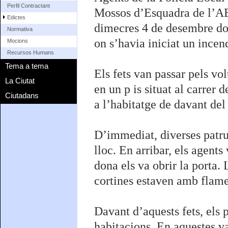
Perfil Contractant
Mossos d’Esquadra de l’ABP
Edictes
dimecres 4 de desembre dos
Normativa
on s’havia iniciat un incend
Mocions
Recursos Humans
Tema a tema
Els fets van passar pels vol
La Ciutat
en un p is situat al carrer
Ciutadans
a l’habitatge de davant del 
D’immediat, diverses patrul
lloc. En arribar, els agents
dona els va obrir la porta.
cortines estaven amb flame
Davant d’aquests fets, els p
habitacions. En aquestes va