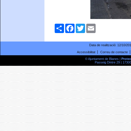
Comparteix
Facebook
Twitter
Email
Data de realització:
12/10/20
Accessibilitat
Correu de contacte
© Ajuntament de Blanes |
Prote
Passeig Dintre 29 | 17300