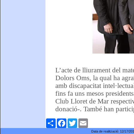
L’acte de lliurament del mat
Dolors Oms, la qual ha agraï
amb discapacitat intel·lect
fins fa uns mesos president
Club Lloret de Mar respectiv
donació-. També han particip
Comparteix
Facebook
Twitter
Email
Data de realització:
12/17/20