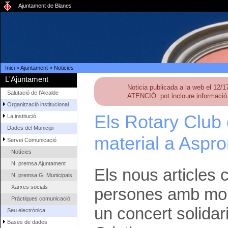
Ajuntament de Blanes
Inici
>
Ajuntament
>
Noticies
L'Ajuntament
Noticia publicada a la web el 12/
Salutació de l'Alcalde
ATENCIÓ: pot incloure informació 
Organització institucional
Els Rotary Club 
La institució
Dades del Municipi
material a Aspro
Servei Comunicació
Notícies
N. premsa Ajuntament
Els nous articles 
N. premsa G. Municipals
Xarxes socials
persones amb mobi
Pràctiques comunicació
un concert solidar
Seu electrònica
Bases de dades