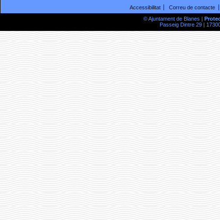
Accessibilitat
Correu de contacte
© Ajuntament de Blanes |
Prote
Passeig Dintre 29 | 17300