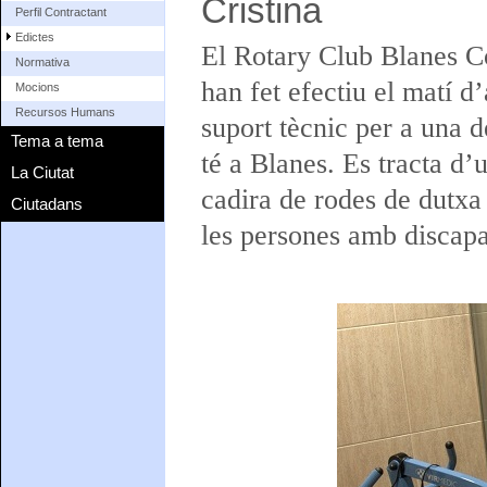
Cristina
Perfil Contractant
Edictes
El Rotary Club Blanes C
Normativa
han fet efectiu el matí d
Mocions
Recursos Humans
suport tècnic per a una d
Tema a tema
té a Blanes. Es tracta d’u
La Ciutat
cadira de rodes de dutxa q
Ciutadans
les persones amb discapac