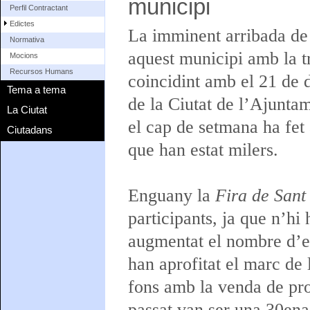
municipi
Perfil Contractant
Edictes
La imminent arribada de 
Normativa
aquest municipi amb la t
Mocions
Recursos Humans
coincidint amb el 21 de
Tema a tema
de la Ciutat de l’Ajuntam
La Ciutat
el cap de setmana ha fet
Ciutadans
que han estat milers.
Enguany la
Fira de San
participants, ja que n’h
augmentat el nombre d’en
han aprofitat el marc de 
fons amb la venda de pro
passat van ser una 30ena