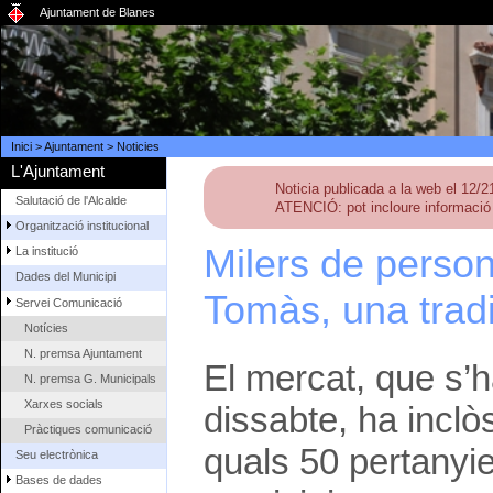
Ajuntament de Blanes
Inici
>
Ajuntament
>
Noticies
L'Ajuntament
Noticia publicada a la web el 12/
Salutació de l'Alcalde
ATENCIÓ: pot incloure informació 
Organització institucional
Milers de person
La institució
Dades del Municipi
Tomàs, una tradi
Servei Comunicació
Notícies
N. premsa Ajuntament
El mercat, que s’ha
N. premsa G. Municipals
Xarxes socials
dissabte, ha incl
Pràctiques comunicació
quals 50 pertanyie
Seu electrònica
Bases de dades