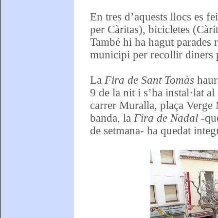
En tres d’aquests llocs es f
per Càritas), bicicletes (Càr
També hi ha hagut parades re
municipi per recollir diners 
La
Fira de Sant Tomàs
haurà
9 de la nit i s’ha instal·lat
carrer Muralla, plaça Verge M
banda, la
Fira de Nadal -
que
de setmana- ha quedat inte