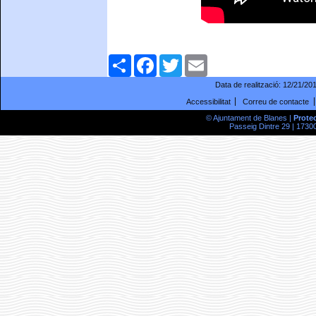
Comparteix
Facebook
Twitter
Email
Data de realització:
12/21/20
Accessibilitat
Correu de contacte
© Ajuntament de Blanes |
Prote
Passeig Dintre 29 | 17300