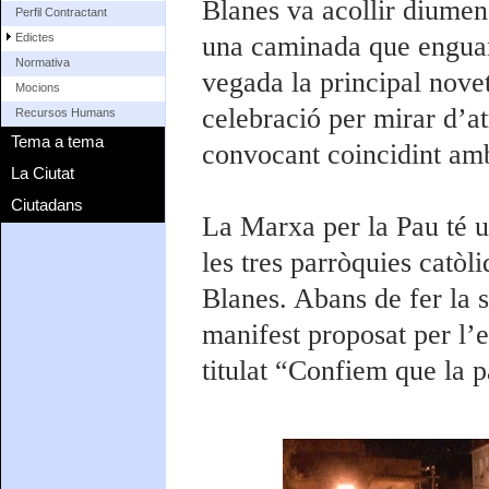
Blanes va acollir diumen
Perfil Contractant
Edictes
una caminada que enguany
Normativa
vegada la principal novet
Mocions
celebració per mirar d’at
Recursos Humans
Tema a tema
convocant coincidint amb
La Ciutat
Ciutadans
La Marxa per la Pau té u
les tres parròquies catòl
Blanes. Abans de fer la s
manifest proposat per l’en
titulat “Confiem que la p