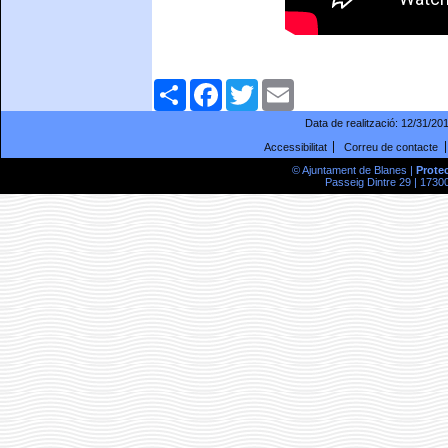
Comparteix
Facebook
Twitter
Email
Data de realització:
12/31/20
Accessibilitat
Correu de contacte
© Ajuntament de Blanes |
Prote
Passeig Dintre 29 | 17300