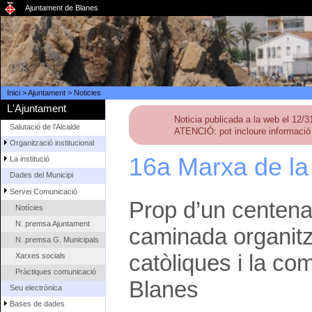
Ajuntament de Blanes
Inici
>
Ajuntament
>
Noticies
L'Ajuntament
Noticia publicada a la web el 12/
Salutació de l'Alcalde
ATENCIÓ: pot incloure informació 
Organització institucional
16a Marxa de la
La institució
Dades del Municipi
Servei Comunicació
Prop d’un centenar
Notícies
N. premsa Ajuntament
caminada organitz
N. premsa G. Municipals
catòliques i la co
Xarxes socials
Pràctiques comunicació
Blanes
Seu electrònica
Bases de dades