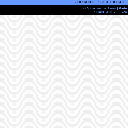
Accessibilitat
Correu de contacte
© Ajuntament de Blanes |
Prote
Passeig Dintre 29 | 17300