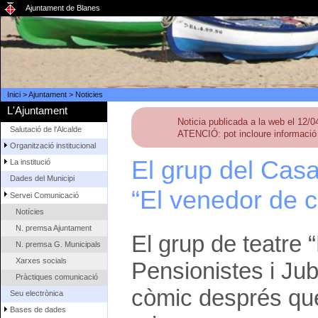
Ajuntament de Blanes
Inici
>
Ajuntament
>
Noticies
L'Ajuntament
Noticia publicada a la web el 12/
Salutació de l'Alcalde
ATENCIÓ: pot incloure informació 
Organització institucional
El grup del Casa
La institució
Dades del Municipi
“El venedor de 
Servei Comunicació
Notícies
N. premsa Ajuntament
El grup de teatre 
N. premsa G. Municipals
Xarxes socials
Pensionistes i Jubi
Pràctiques comunicació
còmic després que
Seu electrònica
Bases de dades