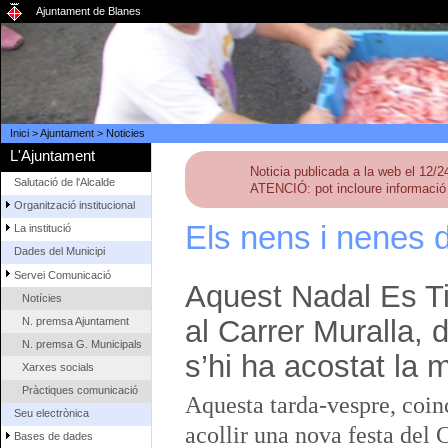
Ajuntament de Blanes
Inici
>
Ajuntament
>
Noticies
L'Ajuntament
Noticia publicada a la web el 12/
Salutació de l'Alcalde
ATENCIÓ: pot incloure informació 
Organització institucional
Els nens i nenes 
La institució
Dades del Municipi
Servei Comunicació
Aquest Nadal Es T
Notícies
al Carrer Muralla, 
N. premsa Ajuntament
N. premsa G. Municipals
s’hi ha acostat la
Xarxes socials
Pràctiques comunicació
Aquesta tarda-vespre, coinc
Seu electrònica
acollir una nova festa del 
Bases de dades