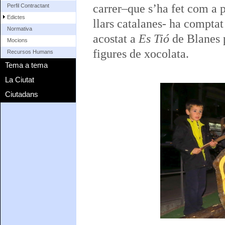
carrer–que s’ha fet com a p
Perfil Contractant
Edictes
llars catalanes- ha comptat
Normativa
acostat a
Es Tió
de Blanes p
Mocions
figures de xocolata.
Recursos Humans
Tema a tema
La Ciutat
Ciutadans