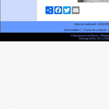
Comparteix
Facebook
Twitter
Email
Data de realització:
12/24/20
Accessibilitat
Correu de contacte
© Ajuntament de Blanes |
Prote
Passeig Dintre 29 | 17300