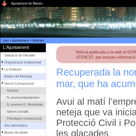
Ajuntament de Blanes
Inici
>
Ajuntament
>
Noticies
L'Ajuntament
Noticia publicada a la web el 02/
Salutació de l'Alcalde
ATENCIÓ: pot incloure informació 
Organització institucional
Recuperada la nor
La institució
Dades del Municipi
mar, que ha acumu
Servei Comunicació
Notícies
N. premsa Ajuntament
Avui al matí l’empr
N. premsa G. Municipals
neteja que va inicia
Xarxes socials
Pràctiques comunicació
Protecció Civil i P
Seu electrònica
les glaçades
Bases de dades