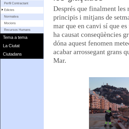
Perfil Contractant
Després que finalment les 
Edictes
principis i mitjans de setm
Normativa
Mocions
mar que en canvi sí que es
Recursos Humans
ha causat conseqüències gr
Tema a tema
dóna aquest fenomen meteor
La Ciutat
acabar arrossegant grans qu
Ciutadans
Mar.