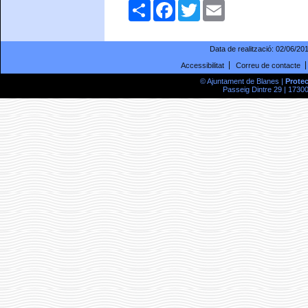
Comparteix
Facebook
Twitter
Email
Data de realització:
02/06/20
Accessibilitat
Correu de contacte
© Ajuntament de Blanes |
Prote
Passeig Dintre 29 | 17300