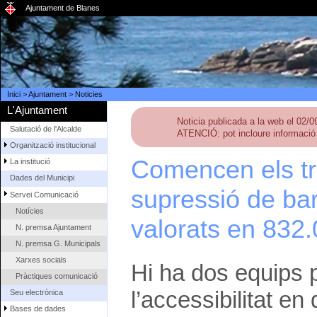
Ajuntament de Blanes
Inici
>
Ajuntament
>
Noticies
L'Ajuntament
Noticia publicada a la web el 02/
Salutació de l'Alcalde
ATENCIÓ: pot incloure informació 
Organització institucional
Comencen els tr
La institució
Dades del Municipi
supressió de bar
Servei Comunicació
Notícies
valorats en 832
N. premsa Ajuntament
N. premsa G. Municipals
Xarxes socials
Hi ha dos equips pe
Pràctiques comunicació
l’accessibilitat en
Seu electrònica
Bases de dades