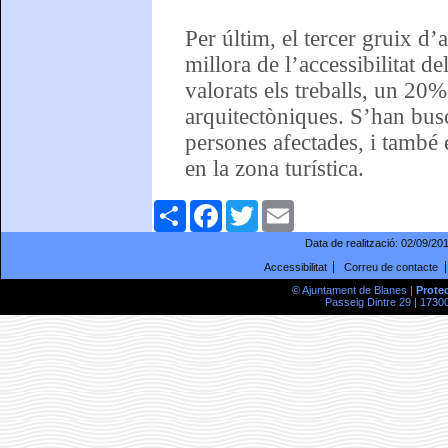
Per últim, el tercer gruix d’
millora de l’accessibilitat d
valorats els treballs, un 20%
arquitectòniques. S’han busc
persones afectades, i també
en la zona turística.
Comparteix
Facebook
Twitter
Email
Data de realització:
02/09/20
Accessibilitat
Correu de contacte
© Ajuntament de Blanes |
Prote
Passeig Dintre 29 | 17300