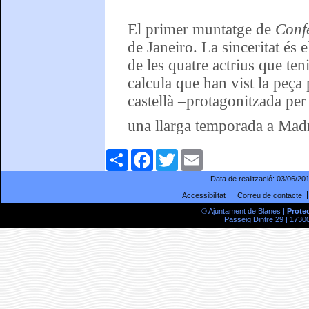
El primer muntatge de
Conf
de Janeiro. La sinceritat és e
de les quatre actrius que teni
calcula que han vist la peça
castellà –protagonitzada per
una llarga temporada a Mad
Comparteix
Facebook
Twitter
Email
Data de realització:
03/06/20
Accessibilitat
Correu de contacte
© Ajuntament de Blanes |
Prote
Passeig Dintre 29 | 17300