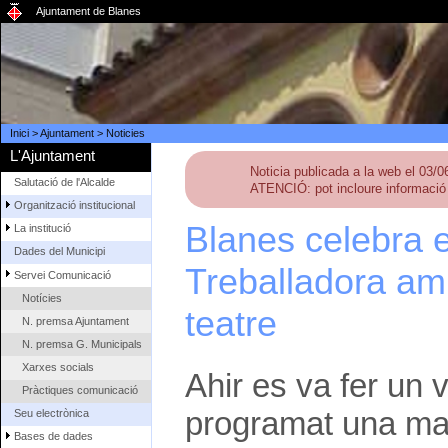
Ajuntament de Blanes
Inici
>
Ajuntament
>
Noticies
L'Ajuntament
Noticia publicada a la web el 03/
Salutació de l'Alcalde
ATENCIÓ: pot incloure informació 
Organització institucional
Blanes celebra e
La institució
Dades del Municipi
Treballadora amb
Servei Comunicació
Notícies
teatre
N. premsa Ajuntament
N. premsa G. Municipals
Xarxes socials
Ahir es va fer un v
Pràctiques comunicació
programat una mas
Seu electrònica
Bases de dades