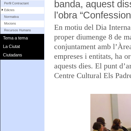
banda, aquest diss
Perfil Contractant
Edictes
l’obra “Confessio
Normativa
Mocions
En motiu del Dia Interna
Recursos Humans
proper diumenge 8 de ma
Tema a tema
conjuntament amb l’Àrea 
La Ciutat
empreses i entitats, ha or
Ciutadans
aquests dies. El punt d’a
Centre Cultural Els Padre