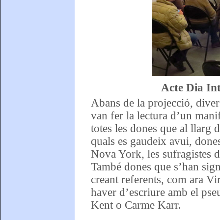
Acte Dia In
Abans de la projecció, dive
van fer la lectura d’un manif
totes les dones que al llarg d
quals es gaudeix avui, done
Nova York, les sufragistes d
També dones que s’han signifi
creant referents, com ara Vi
haver d’escriure amb el pse
Kent o Carme Karr.