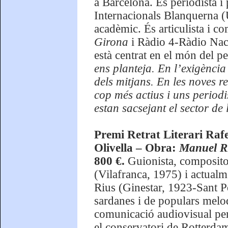
a Barcelona. És periodista i
Internacionals Blanquerna (
acadèmic. És articulista i c
Girona
i Ràdio 4-Ràdio Naci
està centrat en el món del p
ens planteja. En l’exigència
dels mitjans. En les noves r
cop més actius i uns period
estan sacsejant el sector de
Premi Retrat Literari Raf
Olivella – Obra:
Manuel Ri
800 €.
Guionista, compositor
(Vilafranca, 1975) i actualme
Rius (Ginestar, 1923-Sant P
sardanes i de populars melod
comunicació audiovisual per
el conservatori de Rotterdam