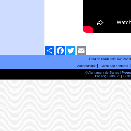
Comparteix
Facebook
Twitter
Email
Data de realització:
03/08/20
Accessibilitat
Correu de contacte
© Ajuntament de Blanes |
Prote
Passeig Dintre 29 | 17300