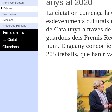
anys al 2020
Perfil Contractant
Edictes
La ciutat on comença la 
Normativa
esdeveniments culturals 
Mocions
Recursos Humans
de Catalunya a través de
Tema a tema
guardons dels Premis Rec
La Ciutat
nom. Enguany concorrien 
Ciutadans
205 treballs, que han rival