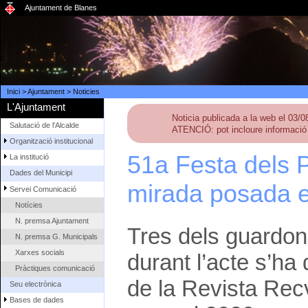
Ajuntament de Blanes
Inici
>
Ajuntament
>
Noticies
L'Ajuntament
Noticia publicada a la web el 03/
Salutació de l'Alcalde
ATENCIÓ: pot incloure informació 
Organització institucional
51a Festa dels P
La institució
Dades del Municipi
mirada posada en
Servei Comunicació
Notícies
N. premsa Ajuntament
Tres dels guardon
N. premsa G. Municipals
Xarxes socials
durant l’acte s’ha
Pràctiques comunicació
de la Revista Recv
Seu electrònica
Bases de dades