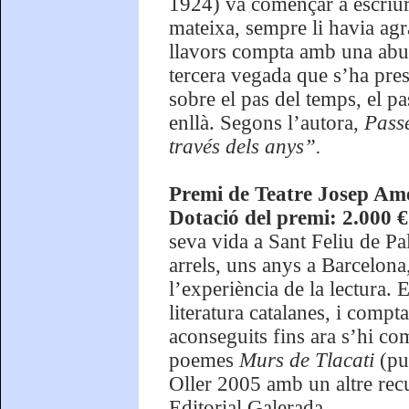
1924) va començar a escriur
mateixa, sempre li havia agr
llavors compta amb una abun
tercera vegada que s’ha pre
sobre el pas del temps, el pas
enllà. Segons l’autora,
Pass
través dels anys”.
Premi de Teatre Josep Ame
Dotació del premi: 2.000 
seva vida a Sant Feliu de Pal
arrels, uns anys a Barcelona,
l’experiència de la lectura. 
literatura catalanes, i compt
aconseguits fins ara s’hi c
poemes
Murs de Tlacati
(pu
Oller 2005 amb un altre rec
Editorial Galerada.