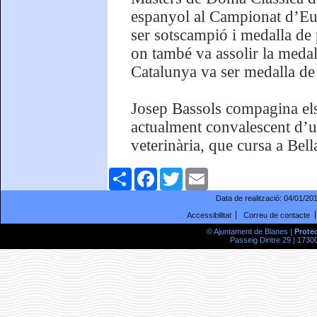
espanyol al Campionat d’Eur
ser sotscampió i medalla de
on també va assolir la meda
Catalunya va ser medalla de 
Josep Bassols compagina els
actualment convalescent d’u
veterinària, que cursa a Bel
Comparteix
Facebook
Twitter
Email
Data de realització:
04/01/20
Accessibilitat
Correu de contacte
© Ajuntament de Blanes |
Prote
Passeig Dintre 29 | 17300