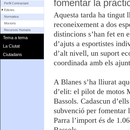
fomentar la pràcti
Perfil Contractant
Edictes
Aquesta tarda ha tingut 
Normativa
reconeixement a dos espor
Mocions
Recursos Humans
distincions s’han fet en
Tema a tema
d’ajuts a esportistes ind
La Ciutat
d’alt nivell, un suport 
Ciutadans
coordinada amb els ajun
A Blanes s’ha lliurat aqu
d’elit: el pilot de motos
Bassols. Cadascun d’ells
subvenció per fomentar l
Parra l’import és de 1.0
Bassols.