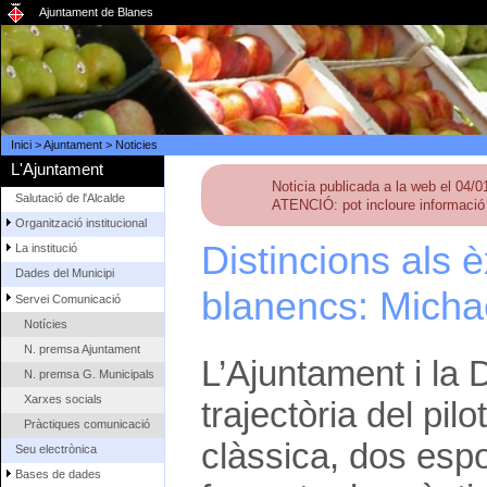
Ajuntament de Blanes
Inici
>
Ajuntament
>
Noticies
L'Ajuntament
Noticia publicada a la web el 04/
Salutació de l'Alcalde
ATENCIÓ: pot incloure informació 
Organització institucional
Distincions als è
La institució
Dades del Municipi
blanencs: Micha
Servei Comunicació
Notícies
N. premsa Ajuntament
L’Ajuntament i la 
N. premsa G. Municipals
Xarxes socials
trajectòria del pi
Pràctiques comunicació
clàssica, dos espo
Seu electrònica
Bases de dades