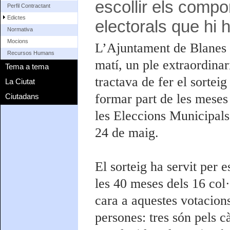
escollir els comp
Perfil Contractant
Edictes
electorals que hi 
Normativa
Mocions
L’Ajuntament de Blanes h
Recursos Humans
matí, un ple extraordinar
Tema a tema
tractava de fer el sortei
La Ciutat
formar part de les meses 
Ciutadans
les Eleccions Municipals
24 de maig.
El sorteig ha servit per 
les 40 meses dels 16 col·
cara a aquestes votacion
persones: tres són pels c