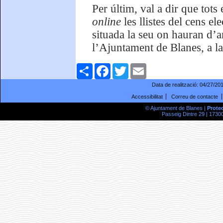
Per últim, val a dir que tots
online
les llistes del cens e
situada la seu on hauran d’a
l’Ajuntament de Blanes, a l
Comparteix
Facebook
Twitter
Email
Data de realització:
04/27/20
Accessibilitat
Correu de contacte
© Ajuntament de Blanes |
Prote
Passeig Dintre 29 | 17300