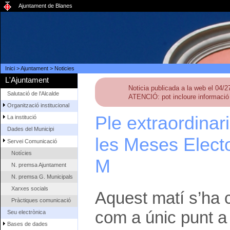
Ajuntament de Blanes
Inici
>
Ajuntament
>
Noticies
L'Ajuntament
Noticia publicada a la web el 04/
Salutació de l'Alcalde
ATENCIÓ: pot incloure informació 
Organització institucional
Ple extraordinar
La institució
Dades del Municipi
les Meses Electo
Servei Comunicació
Notícies
M
N. premsa Ajuntament
N. premsa G. Municipals
Xarxes socials
Aquest matí s’ha c
Pràctiques comunicació
com a únic punt a l
Seu electrònica
Bases de dades