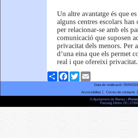
Un altre avantatge és que e
alguns centres escolars han
per relacionar-se amb els pa
comunicació que suposen aqu
privacitat dels menors. Per 
d’una eina que els permet c
real i que ofereixi privacita
Comparteix
Facebook
Twitter
Email
Data de realització:
05/04/20
Accessibilitat
Correu de contacte
© Ajuntament de Blanes |
Prote
Passeig Dintre 29 | 17300