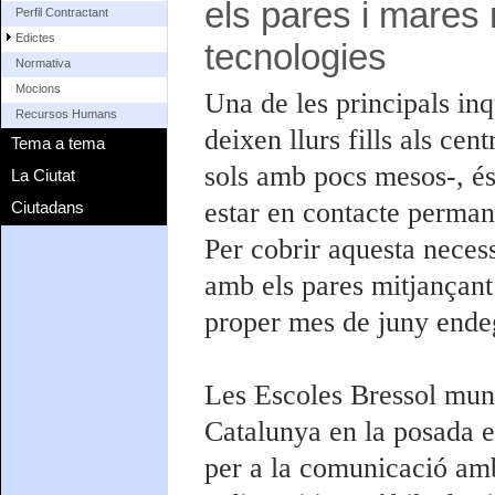
els pares i mares 
Perfil Contractant
Edictes
tecnologies
Normativa
Mocions
Una de les principals in
Recursos Humans
deixen llurs fills als ce
Tema a tema
sols amb pocs mesos-, és t
La Ciutat
estar en contacte perman
Ciutadans
Per cobrir aquesta neces
amb els pares mitjançant 
proper mes de juny ende
Les Escoles Bressol muni
Catalunya en la posada e
per a la comunicació amb