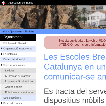
Ajuntament de Blanes
Inici
>
Ajuntament
>
Noticies
L'Ajuntament
Noticia publicada a la web el 05/
Salutació de l'Alcalde
ATENCIÓ: pot incloure informació 
Organització institucional
Les Escoles Bre
La institució
Dades del Municipi
Catalunya en un
Servei Comunicació
Notícies
comunicar-se am
N. premsa Ajuntament
N. premsa G. Municipals
Xarxes socials
Es tracta del serv
Pràctiques comunicació
dispositius mòbil
Seu electrònica
Bases de dades