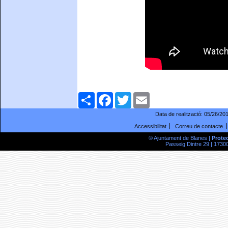
Comparteix
Facebook
Twitter
Email
Data de realització:
05/26/20
Accessibilitat
Correu de contacte
© Ajuntament de Blanes |
Prote
Passeig Dintre 29 | 17300