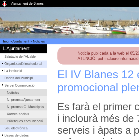
Ajuntament de Blanes
Inici
>
Ajuntament
>
Noticies
L'Ajuntament
Noticia publicada a la web el 05/
Salutació de l'Alcalde
ATENCIÓ: pot incloure informació 
Organització institucional
El IV Blanes 12
La institució
Dades del Municipi
promocional ple
Servei Comunicació
Notícies
N. premsa Ajuntament
Es farà el primer 
N. premsa G. Municipals
Xarxes socials
i inclourà més de 
Pràctiques comunicació
serveis i àpats a
Seu electrònica
Bases de dades