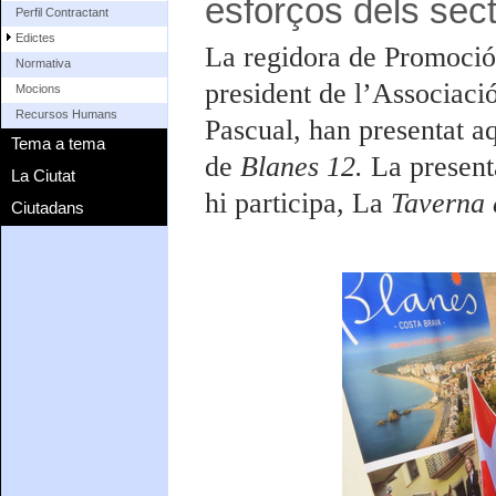
esforços dels secto
Perfil Contractant
Edictes
La regidora de Promoció d
Normativa
president de l’Associaci
Mocions
Recursos Humans
Pascual, han presentat a
Tema a tema
de
Blanes 12.
La present
La Ciutat
hi participa, La
Taverna 
Ciutadans