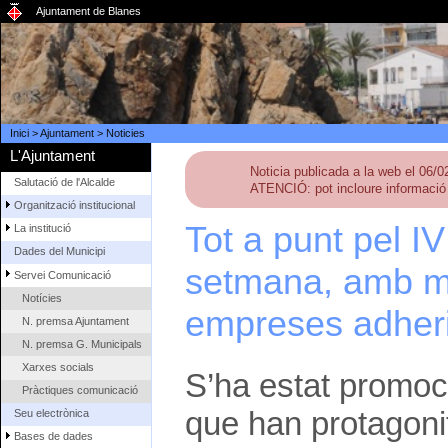
Ajuntament de Blanes
Inici
>
Ajuntament
>
Noticies
L'Ajuntament
Noticia publicada a la web el 06/
Salutació de l'Alcalde
ATENCIÓ: pot incloure informació 
Organització institucional
Tot a punt pel I
La institució
Dades del Municipi
setmana, amb mé
Servei Comunicació
Notícies
empreses adher
N. premsa Ajuntament
N. premsa G. Municipals
Xarxes socials
S’ha estat promoc
Pràctiques comunicació
que han protagoni
Seu electrònica
Bases de dades