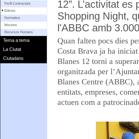
12”. L’activitat e
Perfil Contractant
Edictes
Shopping Night, q
Normativa
l'ABBC amb 3.000
Mocions
Recursos Humans
Quan falten pocs dies pe
Tema a tema
La Ciutat
Costa Brava ja ha iniciat
Ciutadans
Blanes 12 torni a superar 
organitzada per l’Ajunta
Blanes Centre (ABBC), am
entitats, empreses, come
actuen com a patrocinad