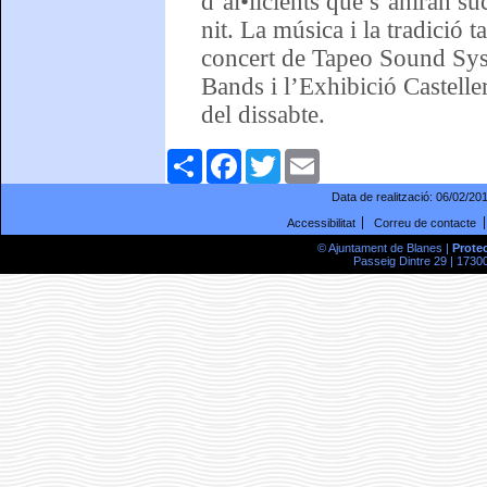
d’al•licients que s’aniran s
nit. La música i la tradició 
concert de Tapeo Sound Syst
Bands i l’Exhibició Castelle
del dissabte.
Comparteix
Facebook
Twitter
Email
Data de realització:
06/02/20
Accessibilitat
Correu de contacte
© Ajuntament de Blanes |
Prote
Passeig Dintre 29 | 17300