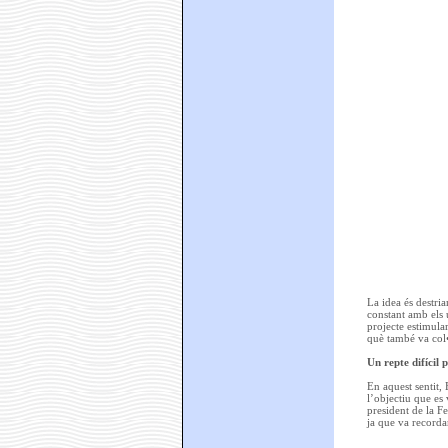
La idea és destri
constant amb els u
projecte estimula
què també va col•
Un repte difícil p
En aquest sentit,
l’objectiu que es 
president de la F
ja que va recorda