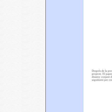
Després de la pres
projecte. El pape
disseny conjunt d
seguiment per com