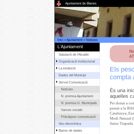
Ajuntament de Blanes
Inici
>
Ajuntament
>
Noticies
L'Ajuntament
No
Salutació de l'Alcalde
AT
Organització institucional
Els pes
La institució
compta 
Dades del Municipi
Servei Comunicació
Notícies
És una inic
aquelles c
N. premsa Ajuntament
N. premsa G. Municipals
Per donar a co
passat a la Bib
Xarxes socials
Catalunya, Eus
Pràctiques comunicació
Medi Natural (
Sainz Trapada.
Seu electrònica
Bases de dades