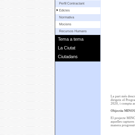
Perfil Contractant
Edictes
Normativa
Mocions
Recursos Humans
Tema a tema
La Ciutat
Ciutadans
La part més descr
dirigeix el Prog
2020, i compta am
Objectiu MINOUW
El projecte MINOU
aquelles captures
manera progressiv