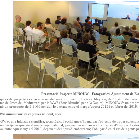
Presentació Projecte MINOUW - Fotografies: Ajuntament de Bl
iptiva del projecte va anar a càrrec del seu coordinador, Francesc Maynou, de l’Institut de Cièn
rama de Pesca del Mediterrani per la WWF (Fons Mundial per a la Natura). MINOUW és un progra
b un pressupost de 5’9 M€ per dur-lo a terme entre el març d’aquest 2015 i el febrer del 2019.
: minimitzar les captures no desitjades
W és una iniciativa científica, tecnològica i social que s’ha marcat l’objectiu de trobar solucion
 no desitjades que, en el seu feinejar habitual, pesquen les embarcacions d’arreu d’Europa. La desa
a, entre aquest any i el 2019, depenent del tipus d’embarcació; l’obligació en el cas dels petits 