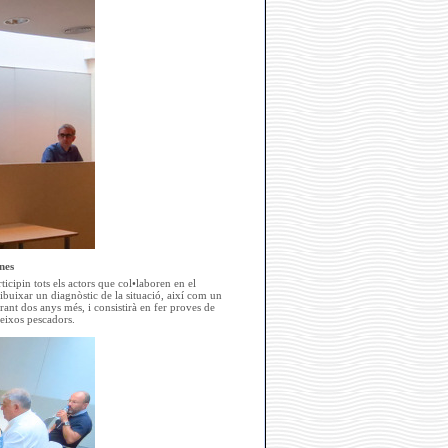
nes
icipin tots els actors que col•laboren en el
ibuixar un diagnòstic de la situació, així com un
rant dos anys més, i consistirà en fer proves de
eixos pescadors.