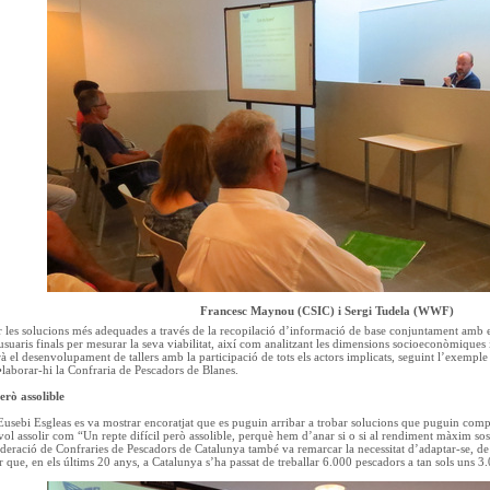
Francesc Maynou (CSIC) i Sergi Tudela (WWF)
ar les solucions més adequades a través de la recopilació d’informació de base conjuntament amb e
suaris finals per mesurar la seva viabilitat, així com analitzant les dimensions socioeconòmiques i
rà el desenvolupament de tallers amb la participació de tots els actors implicats, seguint l’exempl
laborar-hi la Confraria de Pescadors de Blanes.
erò assolible
 Eusebi Esgleas es va mostrar encoratjat que es puguin arribar a trobar solucions que puguin compl
vol assolir com “Un repte difícil però assolible, perquè hem d’anar si o si al rendiment màxim sost
ederació de Confraries de Pescadors de Catalunya també va remarcar la necessitat d’adaptar-se, de
r que, en els últims 20 anys, a Catalunya s’ha passat de treballar 6.000 pescadors a tan sols uns 