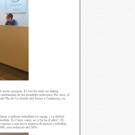
l sector pesquer. Es vol fer amb un diàleg
 ambientals de les possibles solucions. Per això, el
e del Pla de Co-Gestió del Sonso a Catalunya, en
aure a tothom treballant en equip, i va definir
enible. És l’únic camí, no n’hi ha d’altre”. El
 canviar a una nova manera de pescar i treballar,
3.000, una reducció del 50%.