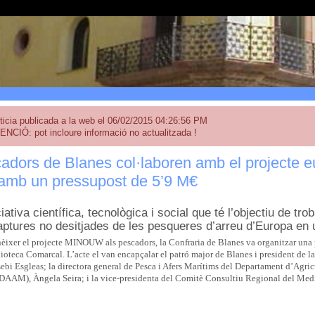
ticia publicada a la web el 06/02/2015 04:26:56 PM
ENCIÓ: pot incloure informació no actualitzada !
cadors de Blanes col·laboren amb el project
amb un pressupost de 5’9 M€
iativa científica, tecnològica i social que té l’objectiu de tr
aptures no desitjades de les pesqueres d’arreu d’Europa en 
nèixer el projecte MINOUW als pescadors, la Confraria de Blanes va organitzar una p
lioteca Comarcal. L’acte el van encapçalar el patró major de Blanes i president de l
ebi Esgleas; la directora general de Pesca i Afers Marítims del Departament d’Agric
DAAM), Àngela Seira; i la vice-presidenta del Comitè Consultiu Regional del Medi