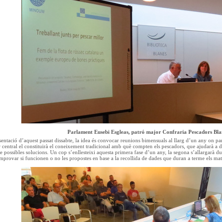
Parlament Eusebi Esgleas, patró major Confraria Pescadors Bla
entació d’aquest passat dissabte, la idea és convocar reunions bimensuals al llarg d’un any on part
r central el constituirà el coneixement tradicional amb què compten els pescadors, que ajudarà a d
e possibles solucions. Un cop s’enllesteixi aquesta primera fase d’un any, la segona s’allargarà du
provar si funcionen o no les propostes en base a la recollida de dades que duran a terme els mat