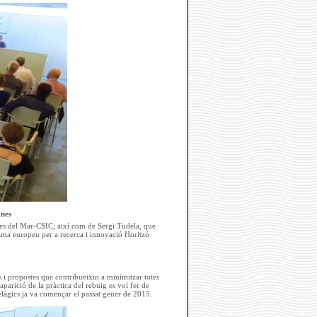
anes
cies del Mar-CSIC; així com de Sergi Tudela, que
ma europeu per a recerca i innovació Horitzó
s i propostes que contribueixin a minimitzar totes
parició de la pràctica del rebuig es vol fer de
pelàgics ja va començar el passat gener de 2015.