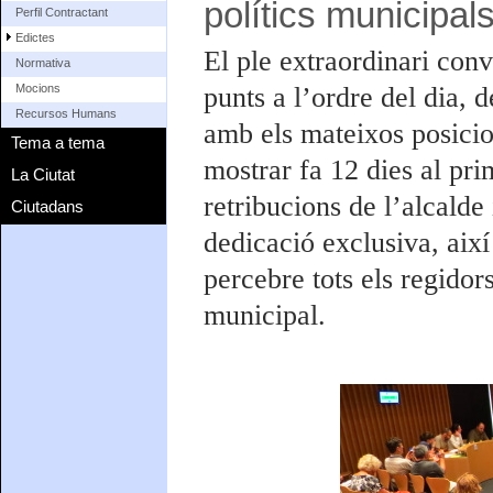
polítics municipal
Perfil Contractant
Edictes
El ple extraordinari convo
Normativa
punts a l’ordre del dia, 
Mocions
Recursos Humans
amb els mateixos posicio
Tema a tema
mostrar fa 12 dies al pri
La Ciutat
retribucions de l’alcalde 
Ciutadans
dedicació exclusiva, aix
percebre tots els regido
municipal.