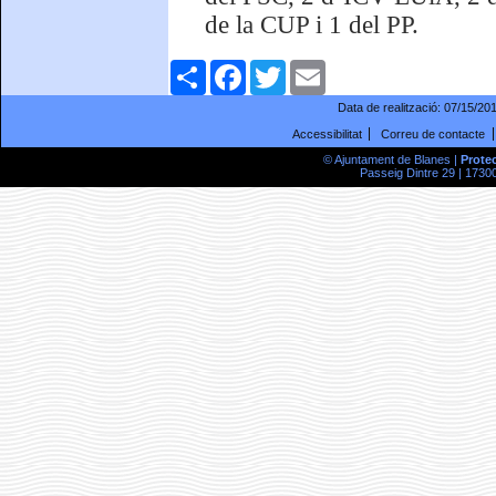
de la CUP i 1 del PP.
Comparteix
Facebook
Twitter
Email
Data de realització:
07/15/20
Accessibilitat
Correu de contacte
© Ajuntament de Blanes |
Prote
Passeig Dintre 29 | 17300