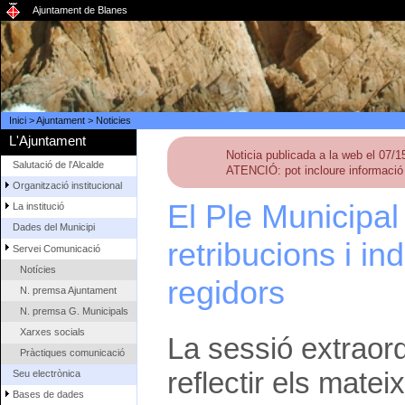
Ajuntament de Blanes
Inici
>
Ajuntament
>
Noticies
L'Ajuntament
Noticia publicada a la web el 07/
Salutació de l'Alcalde
ATENCIÓ: pot incloure informació 
Organització institucional
El Ple Municipal
La institució
Dades del Municipi
retribucions i in
Servei Comunicació
Notícies
regidors
N. premsa Ajuntament
N. premsa G. Municipals
Xarxes socials
La sessió extraord
Pràctiques comunicació
reflectir els mate
Seu electrònica
Bases de dades