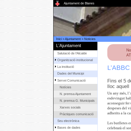
Ajuntament de Blanes
Inici
>
Ajuntament
>
Noticies
L'Ajuntament
No
Salutació de l'Alcalde
AT
Organització institucional
L’ABBC c
La institució
Dades del Municipi
Fins el 5 
Servei Comunicació
lloc aquell
Notícies
Un any més, l’
N. premsa Ajuntament
esdevingut habi
N. premsa G. Municipals
aconseguir fer 
Xarxes socials
despeses del vi
adherits a la c
Pràctiques comunicació
Seu electrònica
Les butlletes e
Bases de dades
celebrarà el so