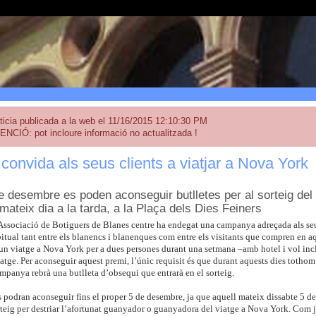
ticia publicada a la web el 11/16/2015 12:10:30 PM
ENCIÓ: pot incloure informació no actualitzada !
onvida als seus clients a viatjar a Nova York
de desembre es poden aconseguir butlletes per al sorteig del
 mateix dia a la tarda, a la Plaça dels Dies Feiners
Associació de Botiguers de Blanes centre ha endegat una campanya adreçada als seu
tual tant entre els blanencs i blanenques com entre els visitants que compren en aq
un viatge a Nova York per a dues persones durant una setmana –amb hotel i vol incl
atge. Per aconseguir aquest premi, l’únic requisit és que durant aquests dies totho
ampanya rebrà una butlleta d’obsequi que entrarà en el sorteig.
s podran aconseguir fins el proper 5 de desembre, ja que aquell mateix dissabte 5 de 
rteig per destriar l’afortunat guanyador o guanyadora del viatge a Nova York. Com ja