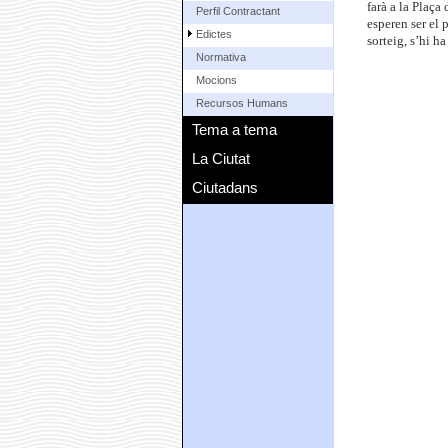
farà a la Plaça
Perfil Contractant
esperen ser el 
Edictes
sorteig, s’hi h
Normativa
Mocions
Recursos Humans
Tema a tema
La Ciutat
Ciutadans