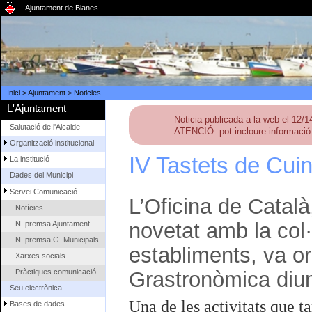
Ajuntament de Blanes
Inici
>
Ajuntament
>
Noticies
L'Ajuntament
Noticia publicada a la web el 12/
Salutació de l'Alcalde
ATENCIÓ: pot incloure informació 
Organització institucional
IV Tastets de Cui
La institució
Dades del Municipi
Servei Comunicació
L’Oficina de Catal
Notícies
novetat amb la col·
N. premsa Ajuntament
N. premsa G. Municipals
establiments, va or
Xarxes socials
Pràctiques comunicació
Grastronòmica diu
Seu electrònica
Una de les activitats que t
Bases de dades