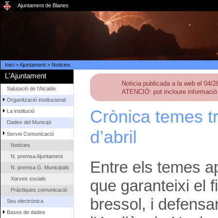
Ajuntament de Blanes
Inici
>
Ajuntament
>
Noticies
L'Ajuntament
Noticia publicada a la web el 04/
Salutació de l'Alcalde
ATENCIÓ: pot incloure informació 
Organització institucional
Crònica temes tr
La institució
Dades del Municipi
d’abril
Servei Comunicació
Notícies
N. premsa Ajuntament
Entre els temes ap
N. premsa G. Municipals
Xarxes socials
que garanteixi el
Pràctiques comunicació
bressol, i defensa
Seu electrònica
Bases de dades