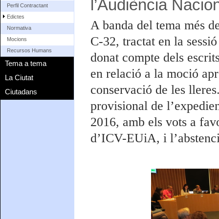
l’Audiència Nacio
Perfil Contractant
Edictes
A banda del tema més dest
Normativa
C-32, tractat en la sessi
Mocions
Recursos Humans
donat compte dels escrit
Tema a tema
en relació a la moció ap
La Ciutat
conservació de les lleres.
Ciutadans
provisional de l’expedie
2016, amb els vots a fav
d’ICV-EUiA, i l’abstenci