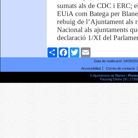
sumats als de CDC i ERC; el
EUiA com Batega per Blanes
rebuig de l’Ajuntament als 
Nacional als ajuntaments qu
declaració 1/XI del Parlame
Comparteix
Facebook
Twitter
Email
Data de realització:
04/28/20
Accessibilitat
Correu de contacte
© Ajuntament de Blanes |
Prote
Passeig Dintre 29 | 17300