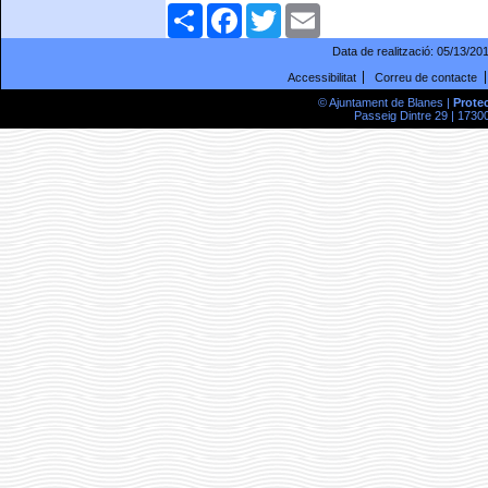
Comparteix
Facebook
Twitter
Email
Data de realització:
05/13/20
Accessibilitat
Correu de contacte
© Ajuntament de Blanes |
Prote
Passeig Dintre 29 | 17300