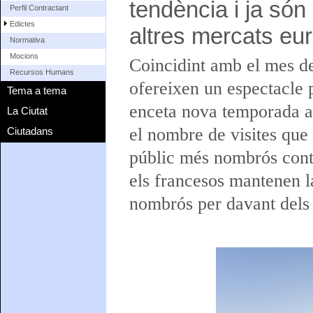
tendència i ja són
Perfil Contractant
Edictes
altres mercats eur
Normativa
Mocions
Coincidint amb el mes de
Recursos Humans
ofereixen un espectacle 
Tema a tema
enceta nova temporada am
La Ciutat
el nombre de visites que 
Ciutadans
públic més nombrós conti
els francesos mantenen la
nombrós per davant dels r