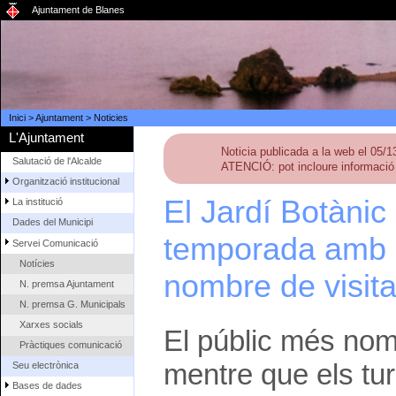
Ajuntament de Blanes
Inici
>
Ajuntament
>
Noticies
L'Ajuntament
Noticia publicada a la web el 05/
Salutació de l'Alcalde
ATENCIÓ: pot incloure informació 
Organització institucional
El Jardí Botàni
La institució
Dades del Municipi
temporada amb l
Servei Comunicació
Notícies
nombre de visita
N. premsa Ajuntament
N. premsa G. Municipals
Xarxes socials
El públic més nomb
Pràctiques comunicació
mentre que els tu
Seu electrònica
Bases de dades