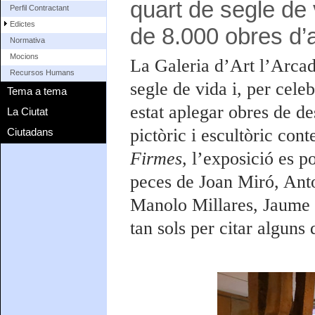
quart de segle de 
Perfil Contractant
Edictes
de 8.000 obres d’a
Normativa
Mocions
La Galeria d’Art l’Arca
Recursos Humans
segle de vida i, per cele
Tema a tema
estat aplegar obres de de
La Ciutat
pictòric i escultòric con
Ciutadans
Firmes,
l’exposició es po
peces de Joan Miró, Anto
Manolo Millares, Jaume 
tan sols per citar alguns