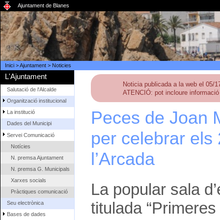
Ajuntament de Blanes
Inici
>
Ajuntament
>
Noticies
L'Ajuntament
Noticia publicada a la web el 05/
Salutació de l'Alcalde
ATENCIÓ: pot incloure informació 
Organització institucional
Peces de Joan M
La institució
Dades del Municipi
per celebrar els
Servei Comunicació
Notícies
l’Arcada
N. premsa Ajuntament
N. premsa G. Municipals
Xarxes socials
La popular sala d’
Pràctiques comunicació
titulada “Primeres
Seu electrònica
Bases de dades