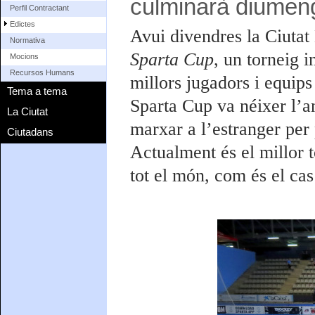
culminarà diumeng
Perfil Contractant
Edictes
Avui divendres la Ciutat
Normativa
Sparta Cup
, un torneig i
Mocions
Recursos Humans
millors jugadors i equip
Tema a tema
Sparta Cup va néixer l’an
La Ciutat
marxar a l’estranger per
Ciutadans
Actualment és el millor 
tot el món, com és el ca