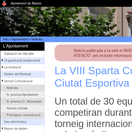
Ajuntament de Blanes
Inici
>
Ajuntament
>
Noticies
L'Ajuntament
Noticia publicada a la web el 06/
Salutació de l'Alcalde
ATENCIÓ: pot incloure informació 
Organització institucional
La VIII Sparta C
La institució
Dades del Municipi
Ciutat Esportiva
Servei Comunicació
Notícies
N. premsa Ajuntament
Un total de 30 eq
N. premsa G. Municipals
Xarxes socials
competiran durant
Pràctiques comunicació
torneig internacio
Seu electrònica
Bases de dades