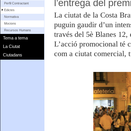
l’entrega del prem
Perfil Contractant
Edictes
La ciutat de la Costa Brav
Normativa
puguin gaudir d’un intens
Mocions
Recursos Humans
través del 5è Blanes 12, 
Tema a tema
L’acció promocional té c
La Ciutat
com a ciutat comercial, t
Ciutadans