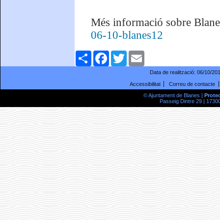
Més informació sobre Blan
06-10-blanes12
Comparteix
Facebook
Twitter
Email
Data de realització:
06/10/20
Accessibilitat
Correu de contacte
© Ajuntament de Blanes |
Prote
Passeig Dintre 29 | 17300