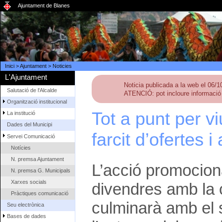
Ajuntament de Blanes
Inici
>
Ajuntament
>
Noticies
L'Ajuntament
Noticia publicada a la web el 06/
Salutació de l'Alcalde
ATENCIÓ: pot incloure informació 
Organització institucional
Tot a punt per v
La institució
Dades del Municipi
farcit d’ofertes 
Servei Comunicació
Notícies
N. premsa Ajuntament
L’acció promociona
N. premsa G. Municipals
Xarxes socials
divendres amb la
Pràctiques comunicació
culminarà amb el s
Seu electrònica
Bases de dades