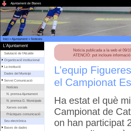
Ajuntament de Blanes
Inici
>
Ajuntament
>
Noticies
L'Ajuntament
Noticia publicada a la web el 09/
Salutació de l'Alcalde
ATENCIÓ: pot incloure informació 
Organització institucional
L’equip Figuere
La institució
Dades del Municipi
el Campionat Es
Servei Comunicació
Notícies
N. premsa Ajuntament
Ha estat el què mil
N. premsa G. Municipals
Xarxes socials
Campionat de Cata
Pràctiques comunicació
on han participat 
Seu electrònica
Bases de dades