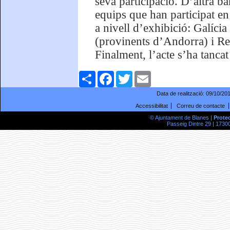
seva participació. D’altra ba
equips que han participat e
a nivell d’exhibició: Galíc
(provinents d’Andorra) i Res
Finalment, l’acte s’ha tanca
Comparteix
Facebook
Twitter
Email
Data de realització:
09/10/20
Accessibilitat
Correu de contacte
© Ajuntament de Blanes |
Prote
Passeig Dintre 29 | 17300