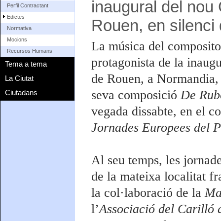
inaugural del nou 
Perfil Contractant
Edictes
Rouen, en silenci
Normativa
Mocions
La música del compositor
Recursos Humans
protagonista de la inaugu
Tema a tema
de Rouen, a Normandia, q
La Ciutat
seva composició
De Rub
Ciutadans
vegada dissabte, en el c
Jornades Europees del P
Al seu temps, les jornad
de la mateixa localitat 
la col·laboració de la
Ma
l’
Associació del Carilló