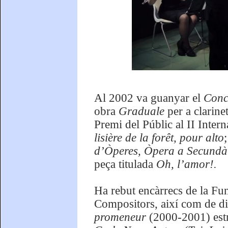
Al 2002 va guanyar el
Conc
obra
Graduale
per a clarine
Premi del Públic al II Int
lisière de la forêt, pour alto
d’Òperes, Òpera a Secundà
peça titulada
Oh, l’amor!.
Ha rebut encàrrecs de la Fu
Compositors, així com de div
promeneur
(2000-2001) est