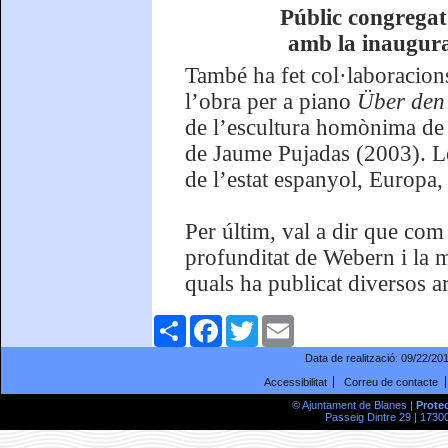
Públic congregat
amb la inaugura
També ha fet col·laboracions
l’obra per a piano
Über de
de l’escultura homònima de F
de Jaume Pujadas (2003). Le
de l’estat espanyol, Europa, 
Per últim, val a dir que com 
profunditat de Webern i la m
quals ha publicat diversos ar
Comparteix
Facebook
Twitter
Email
Data de realització:
09/22/20
Accessibilitat
Correu de contacte
© Ajuntament de Blanes |
Prote
Passeig Dintre 29 | 17300