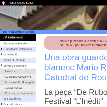
Ajuntament de Blanes
Inici
>
Ajuntament
>
Noticies
L'Ajuntament
Noticia publicada a la web el 09/
Salutació de l'Alcalde
ATENCIÓ: pot incloure informació 
Organització institucional
Una obra guardo
La institució
Dades del Municipi
blanenc Mario Ro
Servei Comunicació
Notícies
Catedral de Ro
N. premsa Ajuntament
N. premsa G. Municipals
Xarxes socials
La peça “De Rubor
Pràctiques comunicació
Festival “L’Inédit”
Seu electrònica
Bases de dades