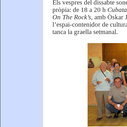
Els vespres del dissabte so
pròpia: de 18 a 20 h
Cubata
On The Rock’s,
amb Òskar J
l’espai-contenidor de cultur
tanca la graella setmanal.