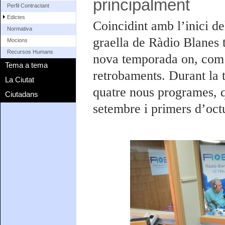
principalment
Perfil Contractant
Edictes
Coincidint amb l’inici del
Normativa
graella de Ràdio Blanes 
Mocions
Recursos Humans
nova temporada on, com é
Tema a tema
retrobaments. Durant la 
La Ciutat
quatre nous programes, q
Ciutadans
setembre i primers d’oct