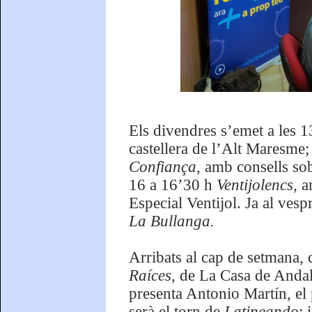
Els divendres s’emet a les 
castellera de l’Alt Maresme;
Confiança,
amb consells sobr
16 a 16’30 h
Ventijolencs,
a
Especial Ventijol. Ja al vesp
La Bullanga.
Arribats al cap de setmana, 
Raíces,
de La Casa de Andal
presenta Antonio Martín, el 
serà el torn de
Latineando
; 