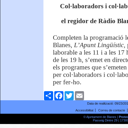
Col·laboradors i col·la
el regidor de Ràdio Blan
Completen la programació le
Blanes,
L’Apunt Lingüístic
,
laborable a les 11 i a les 17
de les 19 h, s’emet en direc
els programes que s’emeten p
per col·laboradors i col·la
per fer-ho.
Comparteix
Facebook
Twitter
Email
Data de realització:
09/23/20
Accessibilitat
Correu de contacte
© Ajuntament de Blanes |
Prote
Passeig Dintre 29 | 17300