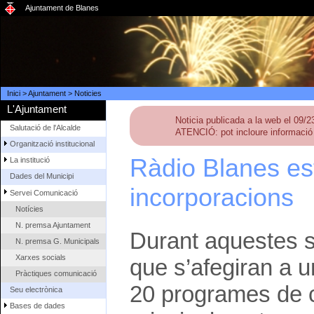
Ajuntament de Blanes
Inici
>
Ajuntament
>
Noticies
L'Ajuntament
Noticia publicada a la web el 09/
Salutació de l'Alcalde
ATENCIÓ: pot incloure informació 
Organització institucional
Ràdio Blanes e
La institució
Dades del Municipi
incorporacions
Servei Comunicació
Notícies
N. premsa Ajuntament
Durant aquestes 
N. premsa G. Municipals
Xarxes socials
que s’afegiran a 
Pràctiques comunicació
20 programes de co
Seu electrònica
Bases de dades