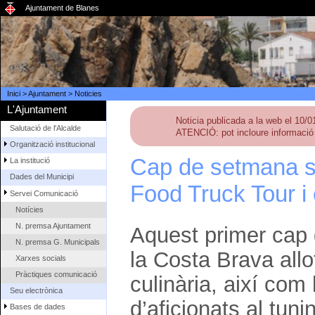
Ajuntament de Blanes
Inici
>
Ajuntament
>
Noticies
L'Ajuntament
Noticia publicada a la web el 10/
Salutació de l'Alcalde
ATENCIÓ: pot incloure informació 
Organització institucional
Cap de setmana s
La institució
Dades del Municipi
Food Truck Tour i 
Servei Comunicació
Notícies
N. premsa Ajuntament
Aquest primer cap 
N. premsa G. Municipals
la Costa Brava all
Xarxes socials
Pràctiques comunicació
culinària, així com
Seu electrònica
d’aficionats al tuni
Bases de dades