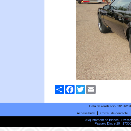
Comparteix
Facebook
Twitter
Email
Data de realització:
10/01/20
Accessibilitat
Correu de contacte
© Ajuntament de Blanes |
Prote
Passeig Dintre 29 | 17300