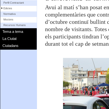
Perfil Contractant
Avui al matí s’han posat e
Edictes
complementàries que contr
Normativa
Mocions
d’octubre continuï bullint 
Recursos Humans
nombre de visitants. Totes d
Tema a tema
els participants tindran l
La Ciutat
durant tot el cap de setman
Ciutadans