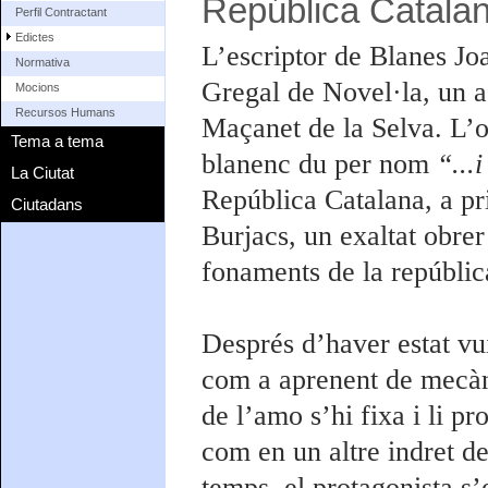
República Catalan
Perfil Contractant
Edictes
L’escriptor de Blanes Joa
Normativa
Gregal de Novel·la, un ac
Mocions
Recursos Humans
Maçanet de la Selva. L’o
Tema a tema
blanenc du per nom
“...
La Ciutat
República Catalana, a pr
Ciutadans
Burjacs, un exaltat obre
fonaments de la repúblic
Després d’haver estat vu
com a aprenent de mecàni
de l’amo s’hi fixa i li pr
com en un altre indret de
temps, el protagonista s’