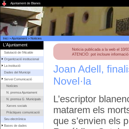
Ajuntament de Blanes
Inici
>
Ajuntament
>
Noticies
L'Ajuntament
Noticia publicada a la web el 10/
Salutació de l'Alcalde
ATENCIÓ: pot incloure informació 
Organització institucional
Joan Adell, fina
La institució
Dades del Municipi
Novel·la
Servei Comunicació
Notícies
N. premsa Ajuntament
L’escriptor blanen
N. premsa G. Municipals
Xarxes socials
matarem els morts
Pràctiques comunicació
que s’envien els p
Seu electrònica
Bases de dades