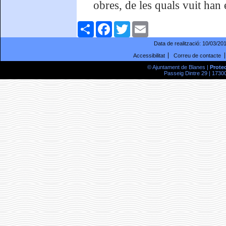
obres, de les quals vuit han e
Comparteix
Facebook
Twitter
Email
Data de realització:
10/03/20
Accessibilitat
Correu de contacte
© Ajuntament de Blanes |
Prote
Passeig Dintre 29 | 17300