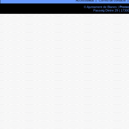
Accessibilitat
Correu de contacte
© Ajuntament de Blanes |
Prote
Passeig Dintre 29 | 17300