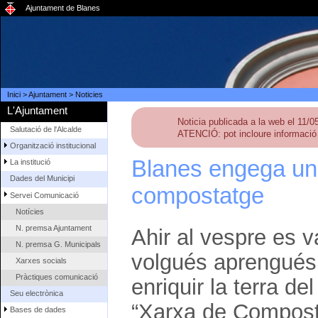
Ajuntament de Blanes
Inici
>
Ajuntament
>
Noticies
L'Ajuntament
Noticia publicada a la web el 11/
Salutació de l'Alcalde
ATENCIÓ: pot incloure informació 
Organització institucional
Blanes engega un
La institució
Dades del Municipi
compostatge
Servei Comunicació
Notícies
N. premsa Ajuntament
Ahir al vespre es v
N. premsa G. Municipals
volgués aprengués 
Xarxes socials
Pràctiques comunicació
enriquir la terra del
Seu electrònica
“Xarxa de Compost
Bases de dades