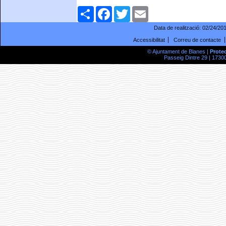
Comparteix
Facebook
Twitter
Email
Data de realització:
02/24/20
Accessibilitat
Correu de contacte
© Ajuntament de Blanes |
Prote
Passeig Dintre 29 | 17300