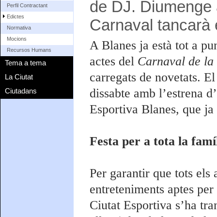
de DJ. Diumenge a 
Perfil Contractant
Edictes
Carnaval tancarà e
Normativa
Mocions
A Blanes ja està tot a pu
Recursos Humans
actes del
Carnaval de la
Tema a tema
carregats de novetats. El 
La Ciutat
dissabte amb l’estrena d’
Ciutadans
Esportiva Blanes, que ja 
Festa per a tota la famí
Per garantir que tots el
entreteniments aptes per a
Ciutat Esportiva s’ha tra