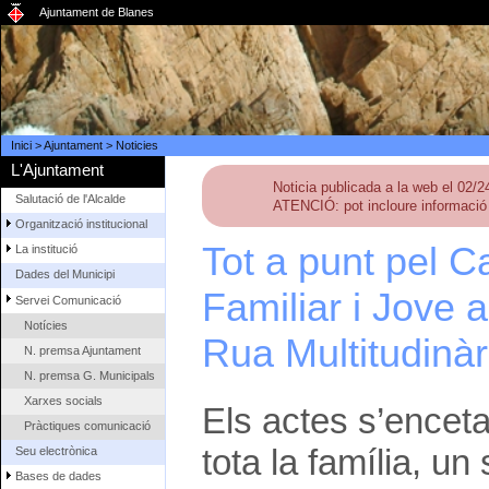
Ajuntament de Blanes
Inici
>
Ajuntament
>
Noticies
L'Ajuntament
Noticia publicada a la web el 02/
Salutació de l'Alcalde
ATENCIÓ: pot incloure informació 
Organització institucional
Tot a punt pel C
La institució
Dades del Municipi
Familiar i Jove 
Servei Comunicació
Notícies
Rua Multitudinàr
N. premsa Ajuntament
N. premsa G. Municipals
Xarxes socials
Els actes s’enceta
Pràctiques comunicació
tota la família, un
Seu electrònica
Bases de dades