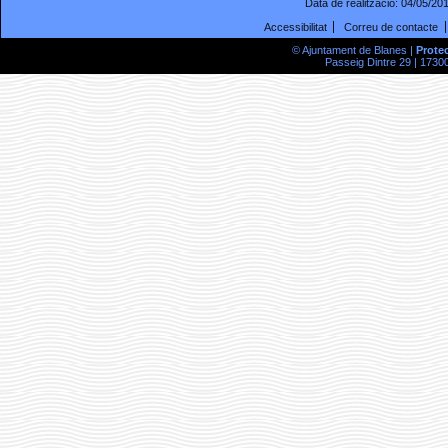
Data de realització:
04/05/20
Accessibilitat
Correu de contacte
© Ajuntament de Blanes |
Prote
Passeig Dintre 29 | 17300