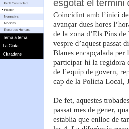
esgotat el termini 
Perfil Contractant
Edictes
Coincidint amb l’inici de
Normativa
avançar dues hores l’hor
Mocions
Recursos Humans
de la zona d’Els Pins de 
Tema a tema
vespre d’aquest passat d
La Ciutat
Blanes encapçalada per 
Ciutadans
participar-hi la regidora
de l’equip de govern, rep
cap de la Policia Local, 
De fet, aquestes trobades
passat mes de gener, qua
establia que enlloc de ta
les 4. La diferència resp