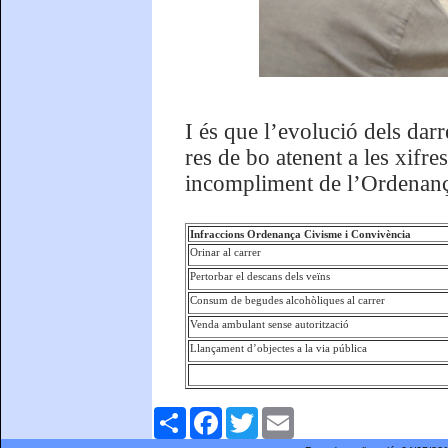
I és que l’evolució dels dar
res de bo atenent a les xifre
incompliment de l’Ordenanç
Infraccions Ordenança Civisme i Convivència
Orinar al carrer
Pertorbar el descans dels veïns
Consum de begudes alcohòliques al carrer
Venda ambulant sense autorització
Llançament d’objectes a la via pública
Comparteix
Facebook
Twitter
Email