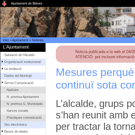
Ajuntament de Blanes
Inici
>
Ajuntament
>
Noticies
L'Ajuntament
Noticia publicada a la web el 04/
Salutació de l'Alcalde
ATENCIÓ: pot incloure informació 
Organització institucional
Mesures perquè l
La institució
Dades del Municipi
continuï sota con
Servei Comunicació
Notícies
N. premsa Ajuntament
L’alcalde, grups po
N. premsa G. Municipals
Xarxes socials
s’han reunit amb e
Pràctiques comunicació
per tractar la torn
Seu electrònica
Bases de dades