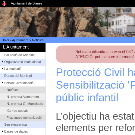
Ajuntament de Blanes
Inici
>
Ajuntament
>
Noticies
L'Ajuntament
Noticia publicada a la web el 08/
Salutació de l'Alcalde
ATENCIÓ: pot incloure informació 
Organització institucional
Protecció Civil h
La institució
Dades del Municipi
Sensibilització ‘
Servei Comunicació
Notícies
públic infantil
N. premsa Ajuntament
N. premsa G. Municipals
Xarxes socials
L’objectiu ha esta
Pràctiques comunicació
elements per refor
Seu electrònica
Bases de dades