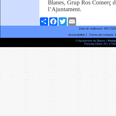
Blanes, Grup Ros Comerç de
l’Ajuntament.
Comparteix
Facebook
Twitter
Email
Data de realització:
08/17/20
Accessibilitat
Correu de contacte
© Ajuntament de Blanes |
Prote
Passeig Dintre 29 | 17300