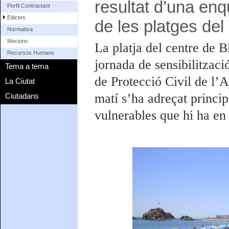
resultat d’una enq
Perfil Contractant
Edictes
de les platges del
Normativa
Mocions
La platja del centre de B
Recursos Humans
jornada de sensibilitzac
Tema a tema
de Protecció Civil de l’
La Ciutat
matí s’ha adreçat princip
Ciutadans
vulnerables que hi ha en