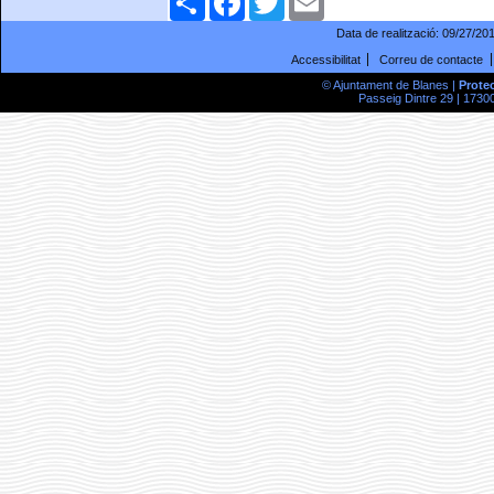
Data de realització:
09/27/20
Accessibilitat
Correu de contacte
© Ajuntament de Blanes |
Prote
Passeig Dintre 29 | 17300