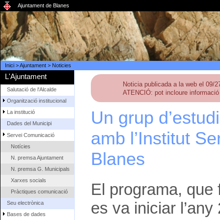
Ajuntament de Blanes
Inici
>
Ajuntament
>
Noticies
L'Ajuntament
Noticia publicada a la web el 09/
Salutació de l'Alcalde
ATENCIÓ: pot incloure informació 
Organització institucional
Un grup d’estudi
La institució
Dades del Municipi
amb l’Institut Se
Servei Comunicació
Notícies
Blanes
N. premsa Ajuntament
N. premsa G. Municipals
Xarxes socials
El programa, que 
Pràctiques comunicació
es va iniciar l’any
Seu electrònica
Bases de dades