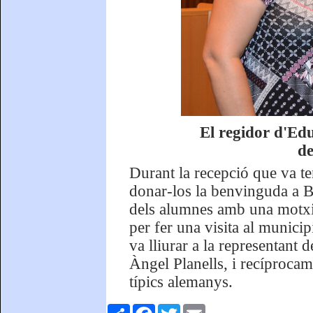
El regidor d'Ed
de
Durant la recepció que va ten
donar-los la benvinguda a B
dels alumnes amb una motxill
per fer una visita al munic
va lliurar a la representant 
Àngel Planells, i recíproca
típics alemanys.
Comparteix
Facebook
Twitter
Email