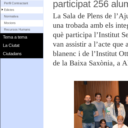
participat 256 alu
Perfil Contractant
Edictes
La Sala de Plens de l’Aju
Normativa
una trobada amb els inte
Mocions
Recursos Humans
què participa l’Institut 
Tema a tema
van assistir a l’acte qu
La Ciutat
blanenc i de l’Institut 
Ciutadans
de la Baixa Saxònia, a 