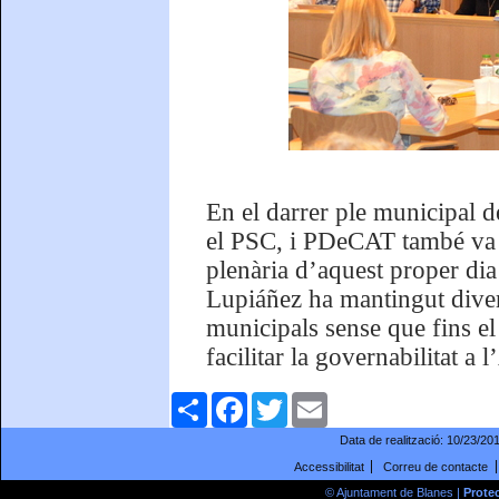
En el darrer ple municipal 
el PSC, i PDeCAT també va av
plenària d’aquest proper dia
Lupiáñez ha mantingut diver
municipals sense que fins e
facilitar la governabilitat a
Comparteix
Facebook
Twitter
Email
Data de realització:
10/23/20
Accessibilitat
Correu de contacte
© Ajuntament de Blanes |
Prote