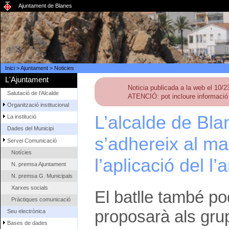
Ajuntament de Blanes
Inici
>
Ajuntament
>
Noticies
L'Ajuntament
Noticia publicada a la web el 10/
Salutació de l'Alcalde
ATENCIÓ: pot incloure informació 
Organització institucional
L’alcalde de Bla
La institució
Dades del Municipi
s’adhereix al ma
Servei Comunicació
Notícies
l’aplicació del l’
N. premsa Ajuntament
N. premsa G. Municipals
Xarxes socials
El batlle també po
Pràctiques comunicació
proposarà als grup
Seu electrònica
Bases de dades