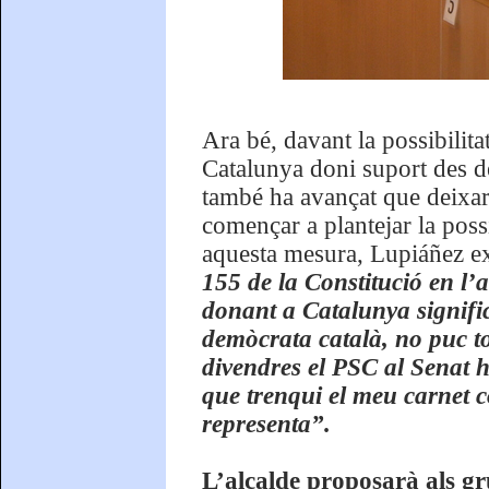
Ara bé, davant la possibilita
Catalunya doni suport des del
també ha avançat que deixarà
començar a plantejar la poss
aquesta mesura, Lupiáñez exp
155 de la Constitució en l’a
donant a Catalunya signific
demòcrata català, no puc to
divendres el PSC al Senat h
que trenqui el meu carnet 
representa”.
L’alcalde proposarà als g