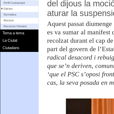
del dijous la moci
Perfil Contractant
Edictes
aturar la suspensi
Normativa
Mocions
Aquest passat diumenge 
Recursos Humans
es va sumar al manifest q
Tema a tema
recolzat durant el cap de
La Ciutat
part del govern de l’Est
Ciutadans
radical desacord i rebuig
que se’n deriven, comuni
‘que el PSC s’oposi fron
cas, la seva posada en m