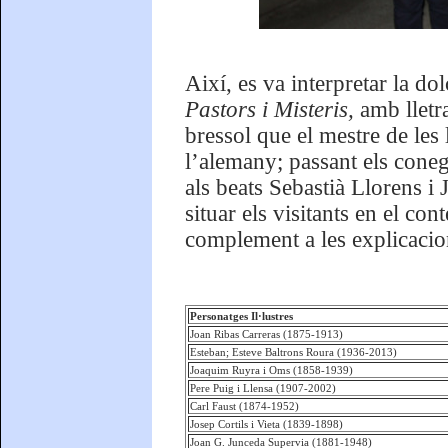
Així, es va interpretar la do
Pastors i Misteris,
amb lletr
bressol que el mestre de les
l’alemany; passant els cone
als beats Sebastià Llorens 
situar els visitants en el con
complement a les explicacio
Personatges Il·lustres
Joan Ribas Carreras (1875-1913)
Esteban; Esteve Baltrons Roura (1936-2013)
Joaquim Ruyra i Oms (1858-1939)
Pere Puig i Llensa (1907-2002)
Carl Faust (1874-1952)
Josep Cortils i Vieta (1839-1898)
Joan G. Junceda Supervia (1881-1948)