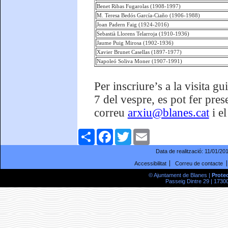
Benet Ribas Fugarolas (1908-1997)
M. Teresa Bedós García-Ciaño (1906-1988)
Joan Padern Faig (1924-2016)
Sebastià Llorens Telarroja (1910-1936)
Jaume Puig Mirosa (1902-1936)
Xavier Brunet Casellas (1897-1977)
Napoleó Soliva Moner (1907-1991)
Per inscriure’s a la visita 
7 del vespre, es pot fer pre
correu
arxiu@blanes.cat
i e
Comparteix
Facebook
Twitter
Email
Data de realització:
11/01/20
Accessibilitat
Correu de contacte
© Ajuntament de Blanes |
Prote
Passeig Dintre 29 | 17300