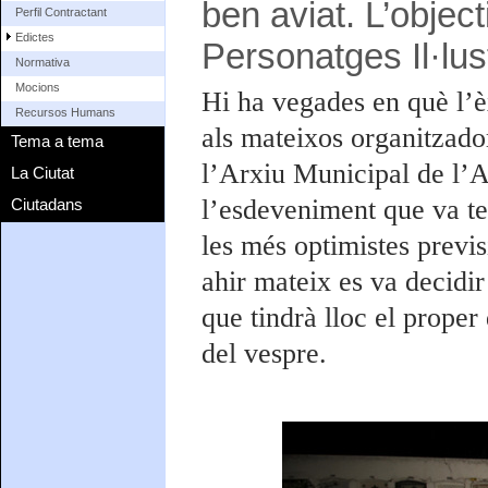
ben aviat. L’object
Perfil Contractant
Edictes
Personatges Il·lus
Normativa
Mocions
Hi ha vegades en què l’èx
Recursos Humans
als mateixos organitzado
Tema a tema
l’Arxiu Municipal de l’
La Ciutat
l’esdeveniment que va te
Ciutadans
les més optimistes previs
ahir mateix es va decidir
que tindrà lloc el proper
del vespre.