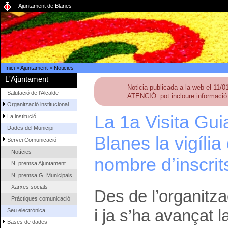
Ajuntament de Blanes
Inici
>
Ajuntament
>
Noticies
L'Ajuntament
Noticia publicada a la web el 11/
Salutació de l'Alcalde
ATENCIÓ: pot incloure informació 
Organització institucional
La 1a Visita Gui
La institució
Dades del Municipi
Blanes la vigília
Servei Comunicació
Notícies
nombre d’inscrit
N. premsa Ajuntament
N. premsa G. Municipals
Xarxes socials
Des de l’organitza
Pràctiques comunicació
i ja s’ha avançat l
Seu electrònica
Bases de dades