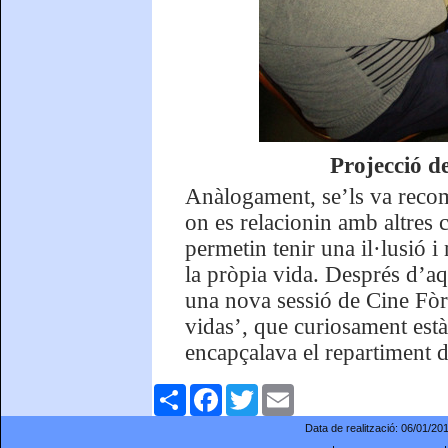
Projecció d
Anàlogament, se’ls va recoma
on es relacionin amb altres 
permetin tenir una il·lusió i
la pròpia vida. Després d’aq
una nova sessió de Cine Fòr
vidas’, que curiosament est
encapçalava el repartiment d
Comparteix
Facebook
Twitter
Email
Data de realització:
06/01/20