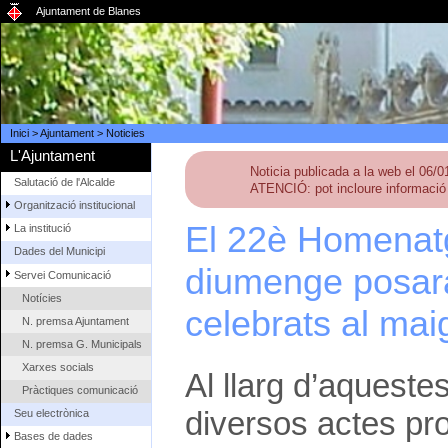
Ajuntament de Blanes
Inici
>
Ajuntament
>
Noticies
L'Ajuntament
Noticia publicada a la web el 06/
Salutació de l'Alcalde
ATENCIÓ: pot incloure informació 
Organització institucional
El 22è Homenatg
La institució
Dades del Municipi
diumenge posarà 
Servei Comunicació
Notícies
celebrats al mai
N. premsa Ajuntament
N. premsa G. Municipals
Xarxes socials
Al llarg d’aqueste
Pràctiques comunicació
diversos actes prot
Seu electrònica
Bases de dades