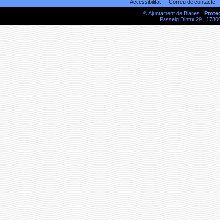
Accessibilitat
Correu de contacte
© Ajuntament de Blanes |
Prote
Passeig Dintre 29 | 17300