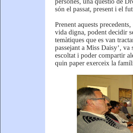
persones, una qüestió de Dre
són el passat, present i el fu
Prenent aquests precedents, 
vida digna, podent decidir so
temàtiques que es van tractar
passejant a Miss Daisy’, va 
escoltat i poder compartir a
quin paper exerceix la famíl